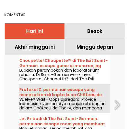
KOMENTAR
Hari ini
Besok
Akhir minggu ini
Minggu depan
Choupette! Choupette?! di The Exit Saint-
Germain: escape game di mana anjing
Lupakan perampokan dan laboratorium
dan kucing saling menuntaskan rekening
rahasia. Di Saint-Germain-en-Laye,
mereka.
Choupette! Choupette?! dari The Exit
membawa para pemain ke petualangan gila
di mana misi menjaga anjing yang
Protokol Z: permainan escape yang
sederhana berubah jadi perang geng... versi
menakutkan di kripta kuno Château de
anjing melawan kucing.
Vuelve? Wait—Oops disregard. Provide
Thoiry (78)
Indonesian version: Ayo menjelajahi bagian
dalam Château de Thoiry, dan mencoba
mencegah invasi zombie, di jantung kripta
keluarga, tempat makhluk yang tak lagi
Jet Pribadi di The Exit Saint-Germain:
manusia berkeliaran, dalam sebuah escape
permainan escape room yang membuat
game yang akan menuntut keberanian
Naik jet pribadi sering membuat kita
perjalanan Anda mengambil arah yang