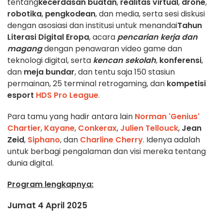
tentang
kecerdasan buatan
,
realitas virtual
,
drone
,
robotika
,
pengkodean
, dan media, serta sesi diskusi
dengan asosiasi dan institusi untuk menandai
Tahun
Literasi Digital Eropa
, acara
pencarian kerja dan
magang
dengan penawaran video game dan
teknologi digital, serta
kencan sekolah
,
konferensi
,
dan
meja bundar
, dan tentu saja 150 stasiun
permainan, 25 terminal retrogaming, dan
kompetisi
esport
HDS Pro League
.
Para tamu yang hadir antara lain
Norman 'Genius'
Chartier
,
Kayane
,
Conkerax
,
Julien Tellouck
,
Jean
Zeid
,
Siphano
, dan
Charline Cherry
. Idenya adalah
untuk berbagi pengalaman dan visi mereka tentang
dunia digital.
Program lengkapnya:
Jumat 4 April 2025