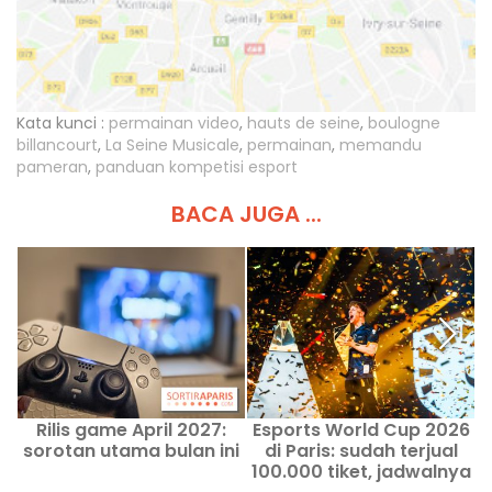
Kata kunci :
permainan video
,
hauts de seine
,
boulogne
billancourt
,
La Seine Musicale
,
permainan
,
memandu
pameran
,
panduan kompetisi esport
BACA JUGA ...
Rilis game April 2027:
Esports World Cup 2026
sorotan utama bulan ini
di Paris: sudah terjual
100.000 tiket, jadwalnya