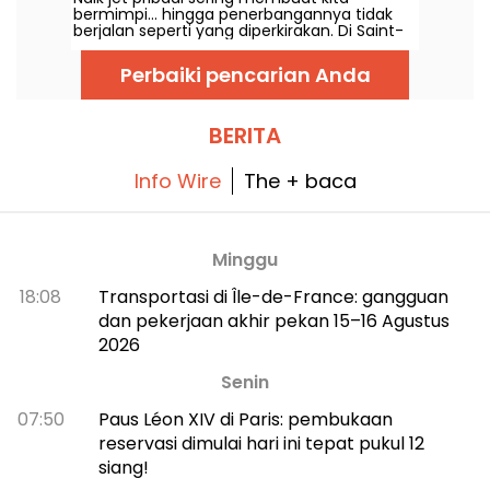
Anda.
bermimpi... hingga penerbangannya tidak
tak terduga
berjalan seperti yang diperkirakan. Di Saint-
Germain-en-Laye, Le Jet Privé milik The Exit
mengubah suasana ini menjadi escape
Perbaiki pencarian Anda
game yang harus dipecahkan secara tim.
BERITA
Info Wire
The + baca
Minggu
18:08
Transportasi di Île-de-France: gangguan
dan pekerjaan akhir pekan 15–16 Agustus
2026
Senin
07:50
Paus Léon XIV di Paris: pembukaan
reservasi dimulai hari ini tepat pukul 12
siang!