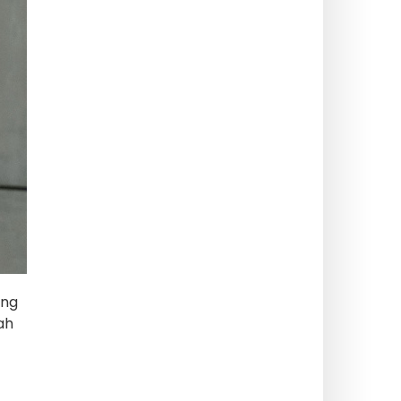
ang
ah