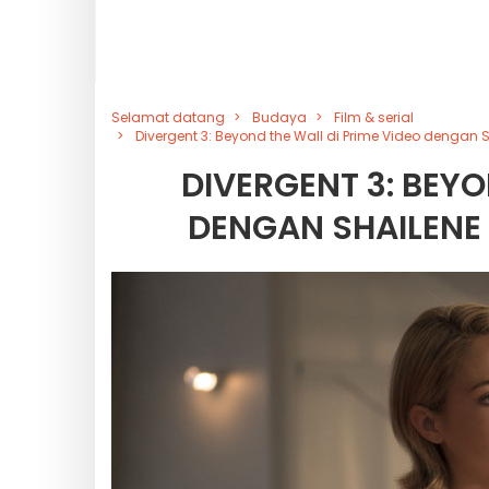
Selamat datang
Budaya
Film & serial
Divergent 3: Beyond the Wall di Prime Video denga
DIVERGENT 3: BEYO
DENGAN SHAILENE