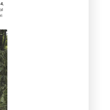
24
,
al
ri