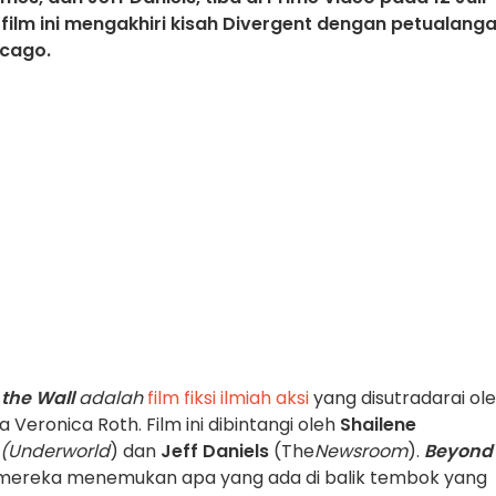
, film ini mengakhiri kisah Divergent dengan petualang
icago.
 the Wall
adalah
film
fiksi
ilmiah aksi
yang disutradarai ol
 Veronica Roth. Film ini dibintangi oleh
Shailene
(Underworld
) dan
Jeff Daniels
(The
Newsroom
).
Beyond
t mereka menemukan apa yang ada di balik tembok yang