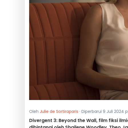
Oleh
Julie de Sortiraparis
· Diperbarui 9 Juli 2024 p
Divergent 3: Beyond the Wall, film fiksi 
dibintangi oleh Shailene Woodley, Theo Jam