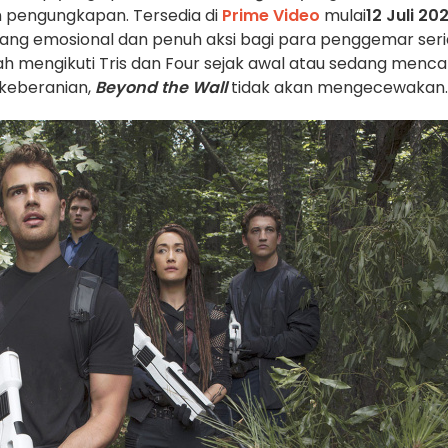
 pengungkapan. Tersedia di
Prime Video
mulai
12 Juli 20
yang emosional dan penuh aksi bagi para penggemar seri
elah mengikuti Tris dan Four sejak awal atau sedang menca
 keberanian,
Beyond the Wall
tidak akan mengecewakan.