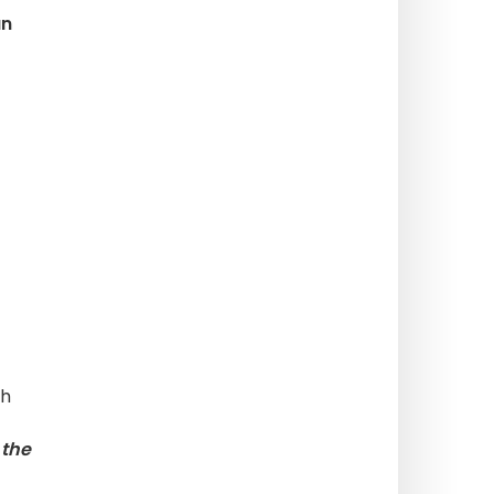
an
eh
 the