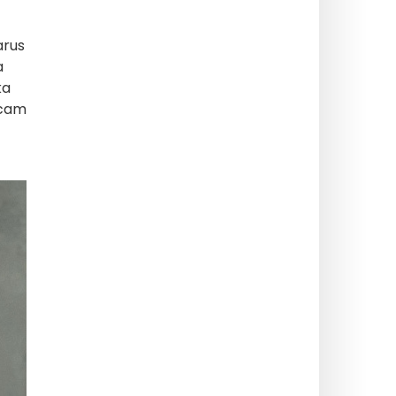
arus
a
ka
ncam