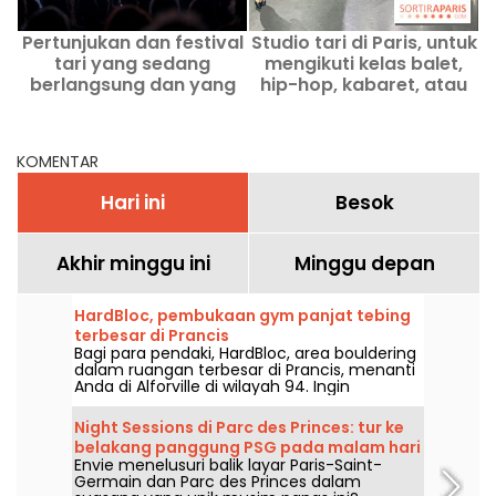
Pertunjukan dan festival
Studio tari di Paris, untuk
tari yang sedang
mengikuti kelas balet,
berlangsung dan yang
hip-hop, kabaret, atau
akan datang di Paris dan
kontemporer
wilayah Ile-de-France
KOMENTAR
Hari ini
Besok
Akhir minggu ini
Minggu depan
HardBloc, pembukaan gym panjat tebing
terbesar di Prancis
Bagi para pendaki, HardBloc, area bouldering
dalam ruangan terbesar di Prancis, menanti
Anda di Alforville di wilayah 94. Ingin
mengetahui lebih lanjut? Datanglah dan
Anda pasti akan terpesona.
Night Sessions di Parc des Princes: tur ke
belakang panggung PSG pada malam hari
Envie menelusuri balik layar Paris-Saint-
dan pesta guinguette meriah dengan set
Germain dan Parc des Princes dalam
DJ