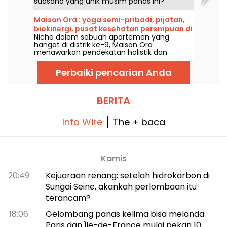
suasana yang unik musim panas ini?
Manfaatkan sesi malam untuk mengakses
stadion saat malam hari dan menikmati
Maison Ora : yoga semi-pribadi, pijatan,
berbagai atraksi meriah. Berikut programnya
biokinergi, pusat kesehatan perempuan di
untuk musim panas 2026!
Niche dalam sebuah apartemen yang
Paris
hangat di distrik ke-9, Maison Ora
menawarkan pendekatan holistik dan
sangat manusiawi terhadap kesehatan
perempuan. Antara biokinergi,
Perbaiki pencarian Anda
pendampingan perinatal, dan kelas yoga
terapi yang sangat eksklusif, kapsul buatan
khusus ini mengajak kita meluangkan waktu
untuk menyembuhkan diri secara
BERITA
mendalam, jauh dari praktik medis yang
serba terburu-buru.
Info Wire
The + baca
Kamis
20:49
Kejuaraan renang: setelah hidrokarbon di
Sungai Seine, akankah perlombaan itu
terancam?
18:06
Gelombang panas kelima bisa melanda
Paris dan Île-de-France mulai pekan 10