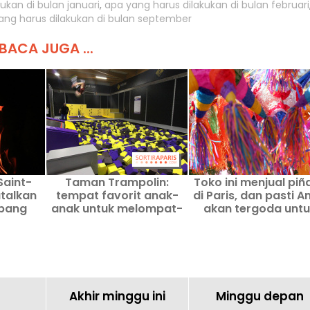
ukan di bulan januari
,
apa yang harus dilakukan di bulan februari
ang harus dilakukan di bulan september
BACA JUGA ...
Saint-
Taman Trampolin:
Toko ini menjual piñ
talkan
tempat favorit anak-
di Paris, dan pasti A
mbang
anak untuk melompat-
akan tergoda untu
ry (77)
lompat sepanjang hari di
membelinya!
Île-de-France
Akhir minggu ini
Minggu depan