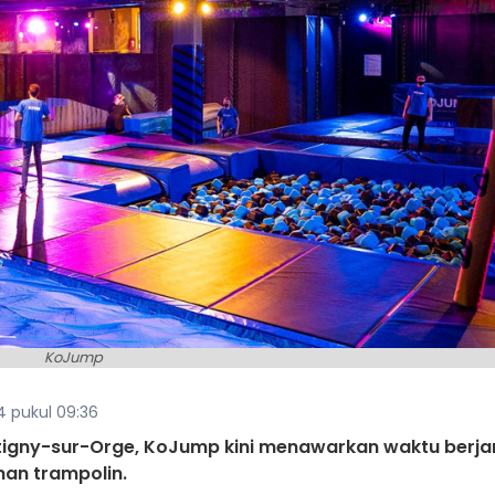
KoJump
4 pukul 09:36
étigny-sur-Orge, KoJump kini menawarkan waktu berj
an trampolin.