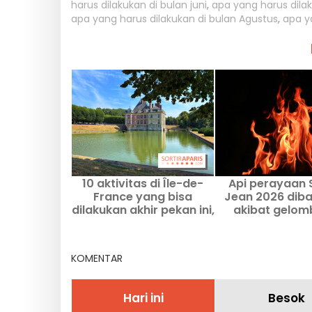
harus dilakukan di bulan juni
,
apa yang harus dilak
apa yang harus dilakukan di bulan Agustus
,
apa y
10 aktivitas di Île-de-
Api perayaan 
France yang bisa
Jean 2026 diba
dilakukan akhir pekan ini,
akibat gelo
1–2 Agustus, dengan
panas di Thome
Pass Navigo
KOMENTAR
Hari ini
Besok