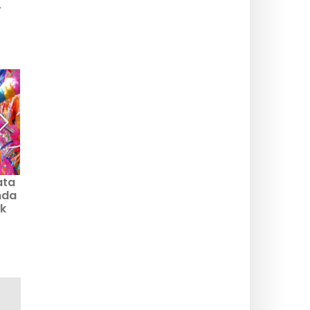
,
ata
SpeedPark: kompleks
Imagi Park: pusat
nda
rekreasi dalam ruangan
rekreasi XXL di Val
k
utama dengan go-kart,
d'Europe dengan Speed
laser tag, bowling, dan
Park, Fort Boyard
VR di Val d'Europe
Aventures, KoJump...