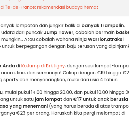
 di Île-de-France: rekomendasi budaya hemat
banyak lompatan dan jungkir balik di
banyak trampolin
,
 udara dari puncak
Jump Tower
, cobalah bermain
bask
mungkin... Atau cobalah wahana
Ninja Warrior
,
atraksi
o untuk berpegangan dengan baju terusan yang dipinjam
k Anda
di
KoJump di Brétigny
, dengan sesi lompat-lomp
cara, kue, dan semuanya! Cukup dengan €19 hingga €
 sporty dan menyenangkan, mulai dari usia 4 tahun.
gu
, mulai pukul 14.00 hingga 20.00, dan pukul 10.00 hingga 2
ang untuk satu
jam lompat
dan
€17 untuk anak berusia
ewasa yang menemani
(yang harus berada di atas trampol
rganya €23 per orang. Haruskah kita pergi melompat di