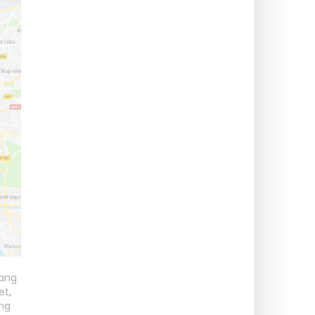
ang
et
,
ng