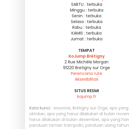
SABTU :
terbuka
Minggu :
terbuka
Senin :
terbuka
Selasa :
terbuka
Rabu :
terbuka
KAMIS :
terbuka
Jumat :
terbuka
TEMPAT
KoJump Brétigny
2 Rue Michèle Morgan
91220
Bretigny sur Orge
Perencana rute
Aksesibilitas
SITUS RESMI
kojump.fr
Kata kunci :
essonne
,
Brétigny sur Orge
,
apa yang 
oktober
,
apa yang harus dilakukan di bulan nove
harus dilakukan di bulan desember
,
apa yang haru
panduan taman trampolin
,
panduan ulang tahun