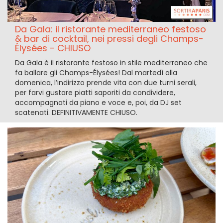
Da Gala: il ristorante mediterraneo festoso
& bar di cocktail, nei pressi degli Champs-
Élysées - CHIUSO
Da Gala è il ristorante festoso in stile mediterraneo che
fa ballare gli Champs-Élysées! Dal martedì alla
domenica, l’indirizzo prende vita con due turni serali,
per farvi gustare piatti saporiti da condividere,
accompagnati da piano e voce e, poi, da DJ set
scatenati. DEFINITIVAMENTE CHIUSO.