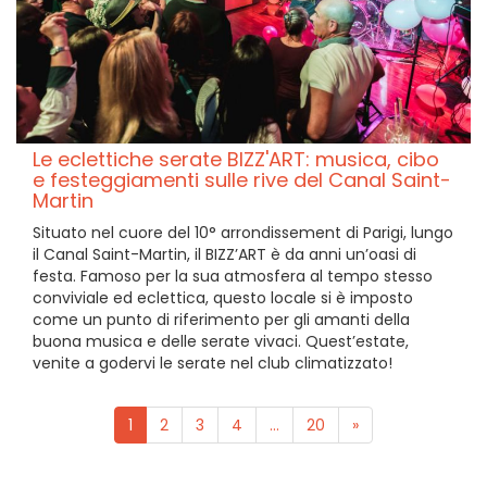
Le eclettiche serate BIZZ'ART: musica, cibo
e festeggiamenti sulle rive del Canal Saint-
Martin
Situato nel cuore del 10° arrondissement di Parigi, lungo
il Canal Saint-Martin, il BIZZ’ART è da anni un’oasi di
festa. Famoso per la sua atmosfera al tempo stesso
conviviale ed eclettica, questo locale si è imposto
come un punto di riferimento per gli amanti della
buona musica e delle serate vivaci. Quest’estate,
venite a godervi le serate nel club climatizzato!
1
2
3
4
...
20
»