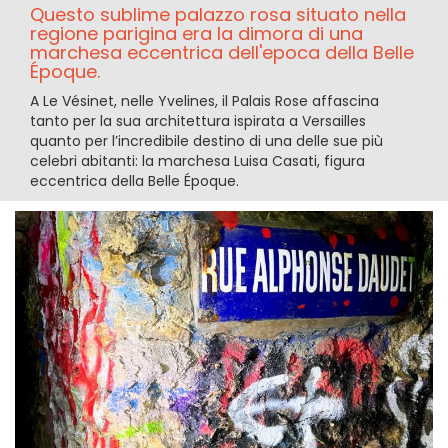
Questo sublime palazzo rosa situato nella
regione parigina era la dimora di una
marchesa eccentrica dell'epoca della Belle
Époque.
A Le Vésinet, nelle Yvelines, il Palais Rose affascina
tanto per la sua architettura ispirata a Versailles
quanto per l’incredibile destino di una delle sue più
celebri abitanti: la marchesa Luisa Casati, figura
eccentrica della Belle Époque.