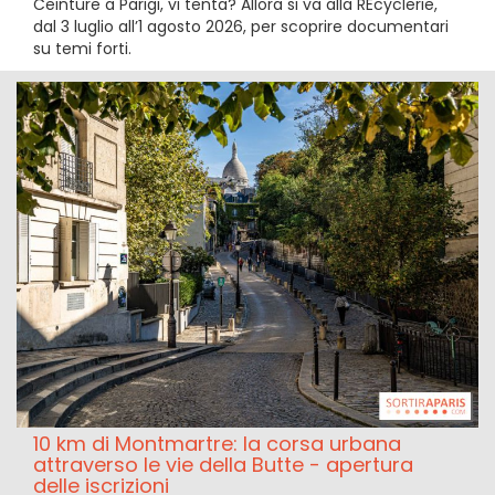
Ceinture a Parigi, vi tenta? Allora si va alla REcyclerie,
dal 3 luglio all’1 agosto 2026, per scoprire documentari
su temi forti.
10 km di Montmartre: la corsa urbana
attraverso le vie della Butte - apertura
delle iscrizioni