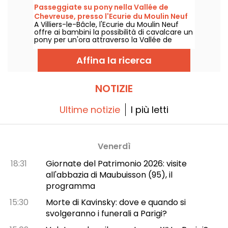
anni, i bambini possono scoprire il mondo
Passeggiate su pony nella Vallée de
che li circonda utilizzando i cinque sensi.
Chevreuse, presso l'Ecurie du Moulin Neuf
A Villiers-le-Bâcle, l'Ecurie du Moulin Neuf
(91)
offre ai bambini la possibilità di cavalcare un
pony per un'ora attraverso la Vallée de
Chevreuse.
Affina la ricerca
NOTIZIE
Ultime notizie
I più letti
Venerdì
18:31
Giornate del Patrimonio 2026: visite
all'abbazia di Maubuisson (95), il
programma
15:30
Morte di Kavinsky: dove e quando si
svolgeranno i funerali a Parigi?