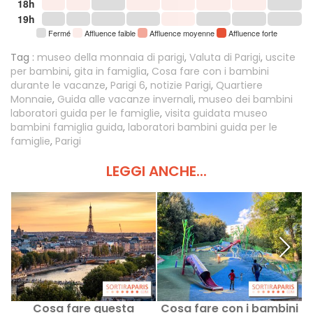
18h
19h
Fermé
Affluence faible
Affluence moyenne
Affluence forte
Tag :
museo della monnaia di parigi
,
Valuta di Parigi
,
uscite
per bambini
,
gita in famiglia
,
Cosa fare con i bambini
durante le vacanze
,
Parigi 6
,
notizie Parigi
,
Quartiere
Monnaie
,
Guida alle vacanze invernali
,
museo dei bambini
laboratori guida per le famiglie
,
visita guidata museo
bambini famiglia guida
,
laboratori bambini guida per le
famiglie
,
Parigi
LEGGI ANCHE...
Cosa fare questa
Cosa fare con i bambini