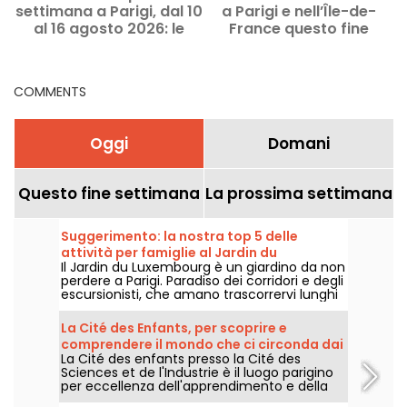
settimana a Parigi, dal 10
a Parigi e nell’Île-de-
m
al 16 agosto 2026: le
France questo fine
uscite imperdibili
settimana, l’8 e il 9
agosto 2026?
COMMENTS
Oggi
Domani
Questo fine settimana
La prossima settimana
Suggerimento: la nostra top 5 delle
attività per famiglie al Jardin du
Il Jardin du Luxembourg è un giardino da non
Luxembourg
perdere a Parigi. Paradiso dei corridori e degli
escursionisti, che amano trascorrervi lunghi
pomeriggi, è anche il luogo preferito dalle
famiglie, che possono sfogarsi o
La Cité des Enfants, per scoprire e
approfittare delle attività per bambini
comprendere il mondo che ci circonda dai
offerte dal giardino.
La Cité des enfants presso la Cité des
5 ai 10 anni
Sciences et de l'Industrie è il luogo parigino
per eccellenza dell'apprendimento e della
sperimentazione. Per i bambini dai 5 ai 10