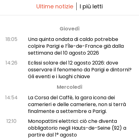
Ultime notizie
I più letti
Giovedì
18:05
Una quinta ondata di caldo potrebbe
colpire Parigi e l’Île-de-France già dalla
settimana del 10 agosto 2026
14:26
Eclissi solare del 12 agosto 2026: dove
osservare il fenomeno da Parigi e dintorni?
Gli eventi e i luoghi chiave
Mercoledì
14:54
La Corsa del Caffè, la gara icona dei
camerieri e delle cameriere, non si terrà
finalmente a settembre a Parigi.
12:10
Monopattini elettrici: ciò che diventa
obbligatorio negli Hauts-de-Seine (92) a
partire dal 1° agosto