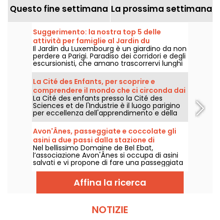
Questo fine settimana
La prossima settimana
Suggerimento: la nostra top 5 delle
attività per famiglie al Jardin du
Il Jardin du Luxembourg è un giardino da non
Luxembourg
perdere a Parigi. Paradiso dei corridori e degli
escursionisti, che amano trascorrervi lunghi
pomeriggi, è anche il luogo preferito dalle
famiglie, che possono sfogarsi o
La Cité des Enfants, per scoprire e
approfittare delle attività per bambini
comprendere il mondo che ci circonda dai
offerte dal giardino.
La Cité des enfants presso la Cité des
5 ai 10 anni
Sciences et de l'Industrie è il luogo parigino
per eccellenza dell'apprendimento e della
sperimentazione. Per i bambini dai 5 ai 10
anni, i bambini possono scoprire il mondo
Avon'Ânes, passeggiate e coccolate gli
che li circonda utilizzando i cinque sensi.
asini a due passi dalla stazione di
Nel bellissimo Domaine de Bel Ebat,
Fontainebleau-Avon
l’associazione Avon'Ânes si occupa di asini
salvati e vi propone di fare una passeggiata
insieme a loro.
Affina la ricerca
NOTIZIE