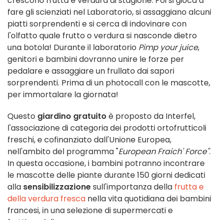
crescono frutta e verdura di stagione. Poi si gioca a
fare gli scienziati nel Laboratorio, si assaggiano
alcuni
piatti sorprendenti e si cerca di indovinare con
l'olfatto quale frutto o verdura si nasconde dietro
una botola! Durante il laboratorio
Pimp your juice
,
genitori e bambini dovranno unire le forze per
pedalare e assaggiare un frullato dai sapori
sorprendenti. Prima di un photocall con le mascotte,
per immortalare la giornata!
Questo
giardino gratuito
è proposto da Interfel,
l'associazione di categoria dei prodotti ortofrutticoli
freschi, e cofinanziato dall'Unione Europea,
nell'ambito del programma "
European Fraich' Force"
.
In questa occasione, i bambini potranno incontrare
le mascotte delle piante durante
150 giorni dedicati
alla
sensibilizzazione
sull'importanza della
frutta e
della verdura fresca
nella vita quotidiana dei bambini
francesi, in una selezione di supermercati e