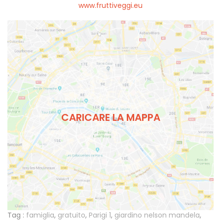
www.fruttiveggi.eu
CARICARE LA MAPPA
Tag :
famiglia
,
gratuito
,
Parigi 1
,
giardino nelson mandela
,