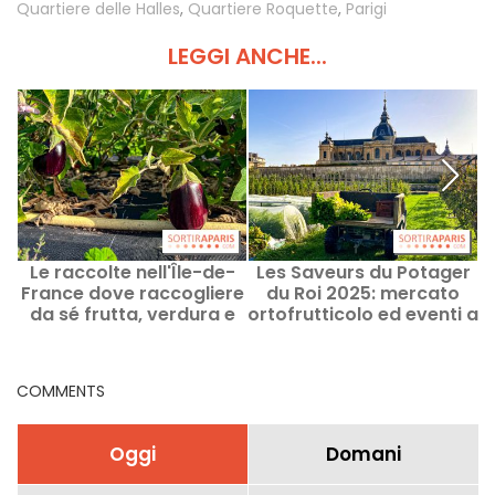
Quartiere delle Halles
,
Quartiere Roquette
,
Parigi
LEGGI ANCHE...
Le raccolte nell'Île-de-
Les Saveurs du Potager
France dove raccogliere
du Roi 2025: mercato
v
da sé frutta, verdura e
ortofrutticolo ed eventi a
fiori
Versailles (78)
COMMENTS
Oggi
Domani