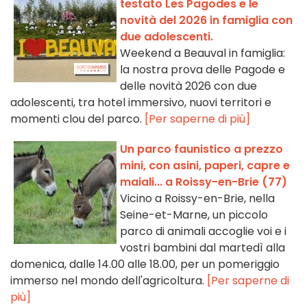
testato Les Pagodes e le
novità del 2026 in famiglia con
due adolescenti.
Weekend a Beauval in famiglia:
la nostra prova delle Pagode e
delle novità 2026 con due
adolescenti, tra hotel immersivo, nuovi territori e
momenti clou del parco.
[Per saperne di più]
Un parco faunistico a prezzo
mini, con asini, paperi, capre e
maiali... a Roissy-en-Brie (77)
Vicino a Roissy-en-Brie, nella
Seine-et-Marne, un piccolo
parco di animali accoglie voi e i
vostri bambini dal martedì alla
domenica, dalle 14.00 alle 18.00, per un pomeriggio
immerso nel mondo dell'agricoltura.
[Per saperne di
più]