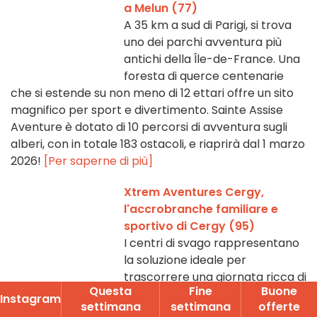
a Melun (77)
A 35 km a sud di Parigi, si trova
uno dei parchi avventura più
antichi della Île-de-France. Una
foresta di querce centenarie
che si estende su non meno di 12 ettari offre un sito
magnifico per sport e divertimento. Sainte Assise
Aventure è dotato di 10 percorsi di avventura sugli
alberi, con in totale 183 ostacoli, e riaprirà dal 1 marzo
2026!
[Per saperne di più]
Xtrem Aventures Cergy,
l'accrobranche familiare e
sportivo di Cergy (95)
I centri di svago rappresentano
la soluzione ideale per
trascorrere una giornata ricca di
Questa
Fine
Buone
attività, immersi in un contesto
Instagram
settimana
settimana
offerte
verde tra i più piacevoli. Allora, scoprite Xtrem