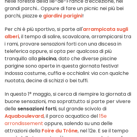
nelle foreste della Île-de-France d’eccezione, nei
grandi parchi... Oppure di fare un picnic nei più bei
parchi, piazze e
giardini parigini
!
Per chi è più sportivo, si parte all'
arrampicata sugli
alberi
, il tempo di salire, scavalcare, arrampicarsi tra
i rami, provare sensazioni forti con una discesa in
teleferica oppure, si opta per qualcosa di più
tranquillo alla
piscina
, dato che diverse piscine
parigine sono aperte in questa giornata festiva!
Indossa costume, cuffia e occhialini: via con qualche
nuotata, decine di schizzi o bei tuffi.
In questo 1° maggio, si cerca di riempire la giornata di
buone sensazioni, ma soprattutto si parte per vivere
delle
sensazioni forti
, sul grande scivolo di
Aquaboulevard
, il parco acquatico del
15e
arrondissement
oppure, salendo su una delle
attrazioni della
Foire du Trône
, nel 12e. E se il tempo