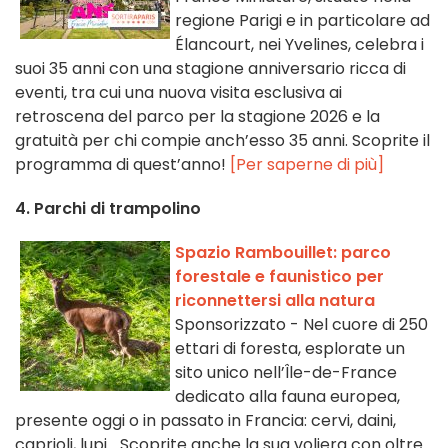
regione Parigi e in particolare ad
Élancourt, nei Yvelines, celebra i
suoi 35 anni con una stagione anniversario ricca di
eventi, tra cui una nuova visita esclusiva ai
retroscena del parco per la stagione 2026 e la
gratuità per chi compie anch’esso 35 anni. Scoprite il
programma di quest’anno!
[Per saperne di più]
4. Parchi di trampolino
Spazio Rambouillet: parco
forestale e faunistico per
riconnettersi alla natura
Sponsorizzato - Nel cuore di 250
ettari di foresta, esplorate un
sito unico nell’Île-de-France
dedicato alla fauna europea,
presente oggi o in passato in Francia: cervi, daini,
caprioli, lupi… Scoprite anche la sua voliera con oltre