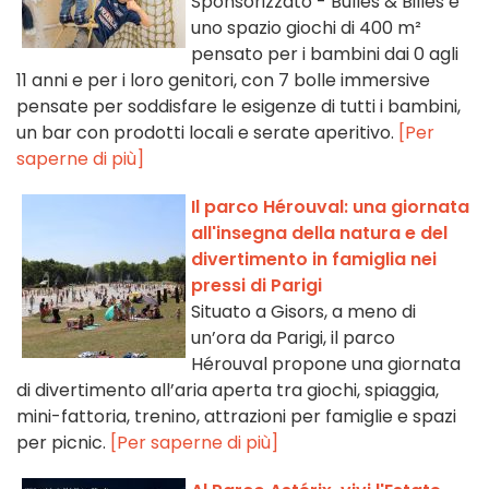
Sponsorizzato - Bulles & Billes è
uno spazio giochi di 400 m²
pensato per i bambini dai 0 agli
11 anni e per i loro genitori, con 7 bolle immersive
pensate per soddisfare le esigenze di tutti i bambini,
un bar con prodotti locali e serate aperitivo.
[Per
saperne di più]
Il parco Hérouval: una giornata
all'insegna della natura e del
divertimento in famiglia nei
pressi di Parigi
Situato a Gisors, a meno di
un’ora da Parigi, il parco
Hérouval propone una giornata
di divertimento all’aria aperta tra giochi, spiaggia,
mini-fattoria, trenino, attrazioni per famiglie e spazi
per picnic.
[Per saperne di più]