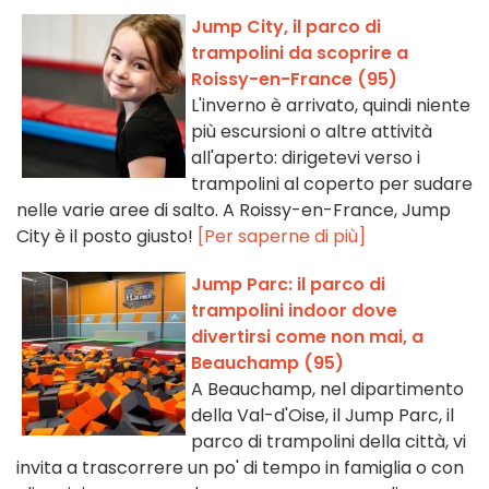
Jump City, il parco di
trampolini da scoprire a
Roissy-en-France (95)
L'inverno è arrivato, quindi niente
più escursioni o altre attività
all'aperto: dirigetevi verso i
trampolini al coperto per sudare
nelle varie aree di salto. A Roissy-en-France, Jump
City è il posto giusto!
[Per saperne di più]
Jump Parc: il parco di
trampolini indoor dove
divertirsi come non mai, a
Beauchamp (95)
A Beauchamp, nel dipartimento
della Val-d'Oise, il Jump Parc, il
parco di trampolini della città, vi
invita a trascorrere un po' di tempo in famiglia o con