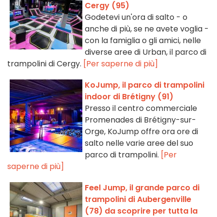
Cergy (95)
Godetevi un'ora di salto - o
anche di più, se ne avete voglia -
con la famiglia o gli amici, nelle
diverse aree di Urban, il parco di
trampolini di Cergy.
[Per saperne di più]
KoJump, il parco di trampolini
indoor di Brétigny (91)
Presso il centro commerciale
Promenades di Brétigny-sur-
Orge, KoJump offre ora ore di
salto nelle varie aree del suo
parco di trampolini.
[Per
saperne di più]
Feel Jump, il grande parco di
trampolini di Aubergenville
(78) da scoprire per tutta la