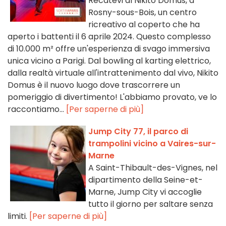
Recatevi al Nikito Domus, a
Rosny-sous-Bois, un centro
ricreativo al coperto che ha
aperto i battenti il 6 aprile 2024. Questo complesso
di 10.000 m² offre un'esperienza di svago immersiva
unica vicino a Parigi. Dal bowling al karting elettrico,
dalla realtà virtuale all'intrattenimento dal vivo, Nikito
Domus è il nuovo luogo dove trascorrere un
pomeriggio di divertimento! L'abbiamo provato, ve lo
raccontiamo...
[Per saperne di più]
Jump City 77, il parco di
trampolini vicino a Vaires-sur-
Marne
A Saint-Thibault-des-Vignes, nel
dipartimento della Seine-et-
Marne, Jump City vi accoglie
tutto il giorno per saltare senza
limiti.
[Per saperne di più]