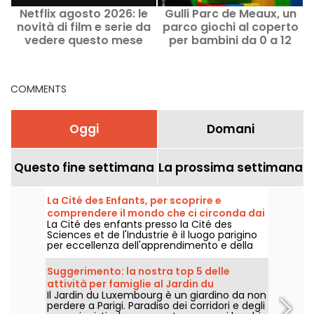
Netflix agosto 2026: le
Gulli Parc de Meaux, un
novità di film e serie da
parco giochi al coperto
vedere questo mese
per bambini da 0 a 12
anni
COMMENTS
Oggi
Domani
Questo fine settimana
La prossima settimana
La Cité des Enfants, per scoprire e
comprendere il mondo che ci circonda dai
La Cité des enfants presso la Cité des
5 ai 10 anni
Sciences et de l'Industrie è il luogo parigino
per eccellenza dell'apprendimento e della
sperimentazione. Per i bambini dai 5 ai 10
anni, i bambini possono scoprire il mondo
Suggerimento: la nostra top 5 delle
che li circonda utilizzando i cinque sensi.
attività per famiglie al Jardin du
Il Jardin du Luxembourg è un giardino da non
Luxembourg
perdere a Parigi. Paradiso dei corridori e degli