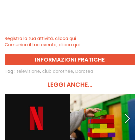
Registra la tua attività, clicca qui
Comunica il tuo evento, clicca qui
INFORMAZIONI PRATICHE
Tag :
televisione
,
club dorothée
,
Dorotea
LEGGI ANCHE...