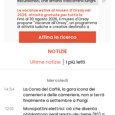
escursionisti, che amano trascorrervi lunghi
pomeriggi, è anche il luogo preferito dalle
famiglie, che possono sfogarsi o
Le vacanze estive al museo d'Orsay nel
approfittare delle attività per bambini
2026: attività gratuite per tutta la
offerte dal giardino.
Fino al 30 agosto 2026, il museo d'Orsay
famiglia
propone "Vacanze all'Orsay", un programma
di attività ludiche e creative destinato a
bambini e famiglie. Allestito nella sala delle
feste del museo, questa iniziativa è
Affina la ricerca
accessibile gratuitamente esibendo il
biglietto d'ingresso al museo.
NOTIZIE
Ultime notizie
I più letti
Mercoledì
14:54
La Corsa del Caffè, la gara icona dei
camerieri e delle cameriere, non si terrà
finalmente a settembre a Parigi.
12:10
Monopattini elettrici: ciò che diventa
obbligatorio negli Hauts-de-Seine (92) a