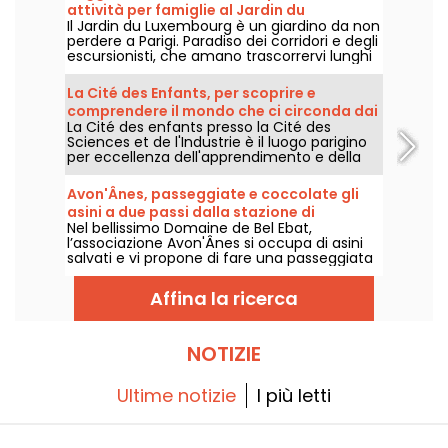
attività per famiglie al Jardin du
Il Jardin du Luxembourg è un giardino da non
Luxembourg
perdere a Parigi. Paradiso dei corridori e degli
escursionisti, che amano trascorrervi lunghi
pomeriggi, è anche il luogo preferito dalle
famiglie, che possono sfogarsi o
La Cité des Enfants, per scoprire e
approfittare delle attività per bambini
comprendere il mondo che ci circonda dai
offerte dal giardino.
La Cité des enfants presso la Cité des
5 ai 10 anni
Sciences et de l'Industrie è il luogo parigino
per eccellenza dell'apprendimento e della
sperimentazione. Per i bambini dai 5 ai 10
anni, i bambini possono scoprire il mondo
Avon'Ânes, passeggiate e coccolate gli
che li circonda utilizzando i cinque sensi.
asini a due passi dalla stazione di
Nel bellissimo Domaine de Bel Ebat,
Fontainebleau-Avon
l’associazione Avon'Ânes si occupa di asini
salvati e vi propone di fare una passeggiata
insieme a loro.
Affina la ricerca
NOTIZIE
Ultime notizie
I più letti