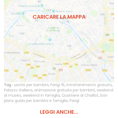
CARICARE LA MAPPA
Tag :
uscite per bambini
,
Parigi 16
,
intrattenimento gratuito
,
Palazzo Galliera
,
animazione gratuita per bambini
,
weekend
al museo
,
weekend in famiglia
,
Quartiere di Chaillot
,
bon
plans guida per bambini e famiglie
,
Parigi
LEGGI ANCHE...