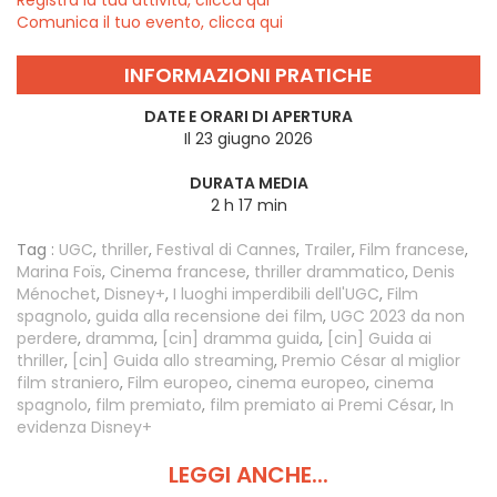
Comunica il tuo evento, clicca qui
INFORMAZIONI PRATICHE
DATE E ORARI DI APERTURA
Il 23 giugno 2026
DURATA MEDIA
2 h 17 min
Tag :
UGC
,
thriller
,
Festival di Cannes
,
Trailer
,
Film francese
,
Marina Foïs
,
Cinema francese
,
thriller drammatico
,
Denis
Ménochet
,
Disney+
,
I luoghi imperdibili dell'UGC
,
Film
spagnolo
,
guida alla recensione dei film
,
UGC 2023 da non
perdere
,
dramma
,
[cin] dramma guida
,
[cin] Guida ai
thriller
,
[cin] Guida allo streaming
,
Premio César al miglior
film straniero
,
Film europeo
,
cinema europeo
,
cinema
spagnolo
,
film premiato
,
film premiato ai Premi César
,
In
evidenza Disney+
LEGGI ANCHE...