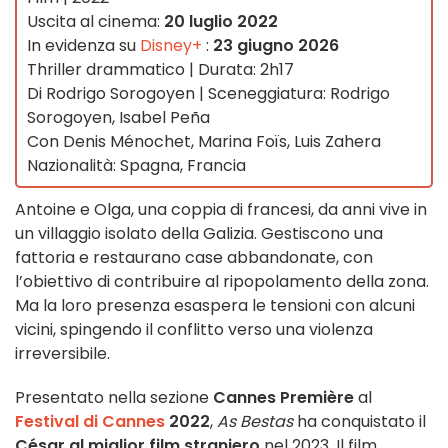
Uscita al cinema:
20 luglio 2022
In evidenza su
Disney+
:
23 giugno 2026
Thriller drammatico | Durata: 2h17
Di Rodrigo Sorogoyen | Sceneggiatura: Rodrigo
Sorogoyen, Isabel Peña
Con Denis Ménochet, Marina Foïs, Luis Zahera
Nazionalità: Spagna, Francia
Antoine e Olga, una coppia di francesi, da anni vive in
un villaggio isolato della Galizia. Gestiscono una
fattoria e restaurano case abbandonate, con
l’obiettivo di contribuire al ripopolamento della zona.
Ma la loro presenza esaspera le tensioni con alcuni
vicini, spingendo il conflitto verso una violenza
irreversibile.
Presentato nella sezione
Cannes Première
al
Festival di Cannes
2022
,
As Bestas
ha conquistato il
César al miglior film straniero
nel 2023. Il film