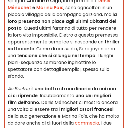
Spagna.
Antoine e Olga
, interpretati da
Denis
Ménochet
e
Marina Foïs
, sono agricoltori in un
piccolo villaggio della campagna galiziana, ma
la
loro presenza non piace agli ultimi abitanti del
posto
. Questi ultimi faranno di tutto per rendere
la loro vita impossibile. Dietro a questa premessa
apparentemente semplice si nasconde un
thriller
soffocante
. Come di consueto, Sorogoyen crea
una
tensione che si allunga nel tempo
. I lunghi
piani-sequenza sembrano inghiottire lo
spettatore con dettagli semplici, spesso sullo
sfondo.
As Bestas
è
una botta straordinaria da cui non
ci si riprende
. Indubbiamente
uno dei migliori
film dell’anno
. Denis Ménochet ci mostra ancora
una volta di essere tra i
migliori attori francesi
della sua generazione e Marina Foïs, che ha molto
da dare anche al di fuori della
commedia
. I due