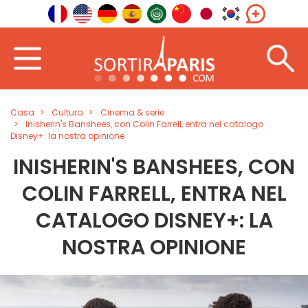
Casa
Cultura
Cinema & serie
Inisherin's Banshees, con Colin Farrell, entra nel catalogo
Disney+: la nostra opinione
INISHERIN'S BANSHEES, CON
COLIN FARRELL, ENTRA NEL
CATALOGO DISNEY+: LA
NOSTRA OPINIONE