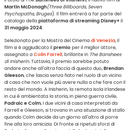
Martin McDonagh
(Three Billboards
,
Seven
Psychopaths
,
Bruges
). Il film entrerà a far parte del
catalogo della
piattaforma di streaming
Disney+
il
31 maggio 2024
.
Selezionato per la Mostra del Cinema
di Venezia
, il
film si è aggiudicato il
premio
per il miglior attore,
assegnato a
Colin Farrell
, brillante in
The Banshees
di Inisherin
. Tuttavia, il premio sarebbe potuto
andare anche all'altra faccia di questo duo,
Brendan
Gleeson
, che lascia senza fiato nel ruolo di un vicino
di casa che non vuole più avere nulla a che fare con il
resto del mondo. A Inisherin, la remota isola irlandese
in cui è ambientata la storia, in piena guerra civile,
Padraic e Colm
, i due vicini di casa interpretati da
Farrell e Gleeson, si trovano in una situazione di stallo
quando Colm decide da un giorno all'altro di porre
fine alla loro amicizia. Di fronte ai ripetuti sforzi di