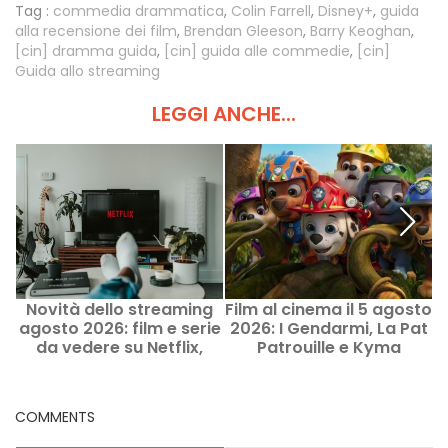
Tag :
commedia drammatica
,
Colin Farrell
,
Disney+
,
guida
alla recensione dei film
,
Brendan Gleeson
,
Barry Keoghan
,
[cin] dramma guida
,
[cin] guida alle commedie
,
[cin]
Guida allo streaming
LEGGI ANCHE...
Novità dello streaming
Film al cinema il 5 agosto
agosto 2026: film e serie
2026: I Gendarmi, La Pat
da vedere su Netflix,
Patrouille e Kyma
Disney+, Prime Video
COMMENTS