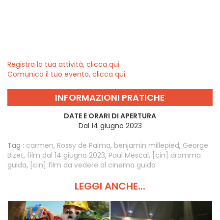
Registra la tua attività, clicca qui
Comunica il tuo evento, clicca qui
INFORMAZIONI PRATICHE
DATE E ORARI DI APERTURA
Dal 14 giugno 2023
Tag :
carmen
,
Rossy de Palma
,
benjamin millepied
,
George
Bizet
,
film dal 14 giugno 2023
,
Paul Mescal
,
[cin] dramma
guida
,
[cin] film da vedere al cinema guida
LEGGI ANCHE...