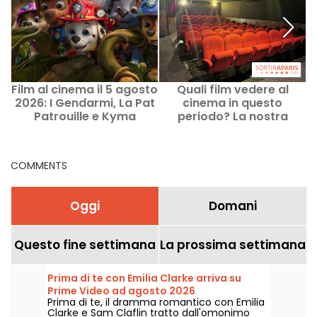
Film al cinema il 5 agosto
Quali film vedere al
I
2026: I Gendarmi, La Pat
cinema in questo
Patrouille e Kyma
periodo? La nostra
selezione
COMMENTS
Oggi
Domani
Questo fine settimana
La prossima settimana
Prima di te con Emilia Clarke arriva su
Prime Video ad agosto 2026
Prima di te, il dramma romantico con Emilia
Clarke e Sam Claflin tratto dall'omonimo