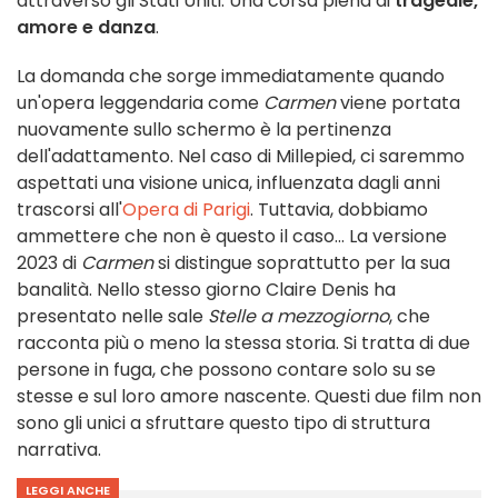
attraverso gli Stati Uniti. Una corsa piena di
tragedie,
amore e danza
.
La domanda che sorge immediatamente quando
un'opera leggendaria come
Carmen
viene portata
nuovamente sullo schermo è la pertinenza
dell'adattamento. Nel caso di Millepied, ci saremmo
aspettati una visione unica, influenzata dagli anni
trascorsi all'
Opera di Parigi
. Tuttavia, dobbiamo
ammettere che non è questo il caso... La versione
2023 di
Carmen
si distingue soprattutto per la sua
banalità. Nello stesso giorno Claire Denis ha
presentato nelle sale
Stelle a mezzogiorno
, che
racconta più o meno la stessa storia. Si tratta di due
persone in fuga, che possono contare solo su se
stesse e sul loro amore nascente. Questi due film non
sono gli unici a sfruttare questo tipo di struttura
narrativa.
LEGGI ANCHE