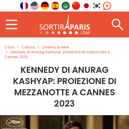
Casa
Cultura
Cinema & serie
Kennedy di Anurag Kashyap: proiezione di mezzanotte a
Cannes 2023
KENNEDY DI ANURAG
KASHYAP: PROIEZIONE DI
MEZZANOTTE A CANNES
2023