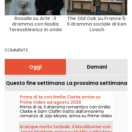
Rosalie su Arte : il
The Old Oak su France 5:
dramma con Nadia
il dramma sociale di Ken
F
Tereszkiewicz in onda
Loach
mercoledì sera
COMMENTS
Oggi
Domani
Questo fine settimana
La prossima settimana
Prima di te con Emilia Clarke arriva su
Prime Video ad agosto 2026
Prima di te, il dramma romantico con Emilia
Clarke e Sam Claflin tratto dall'omonimo
romanzo di Jojo Moyes, arriva su Prime Video
il 1° agosto 2026.
In acque molto torbide: il blockbuster con
Jason Statham arriva su Netflix e HBO Max