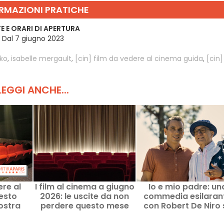
RMAZIONI PRATICHE
E E ORARI DI APERTURA
Dal 7 giugno 2023
sko
,
isabelle mergault
,
[cin] film da vedere al cinema guida
,
[cin]
LEGGI ANCHE...
ere al
I film al cinema a giugno
Io e mio padre: un
esto
2026: le uscite da non
commedia esilaran
ostra
perdere questo mese
con Robert De Niro 
e
Prime Video