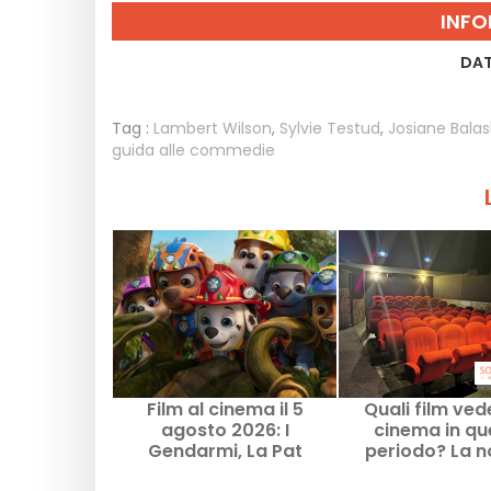
INFO
DAT
Tag :
Lambert Wilson
,
Sylvie Testud
,
Josiane Bala
guida alle commedie
Film al cinema il 5
Quali film ved
agosto 2026: I
cinema in qu
Gendarmi, La Pat
periodo? La n
Patrouille e Kyma
selezion