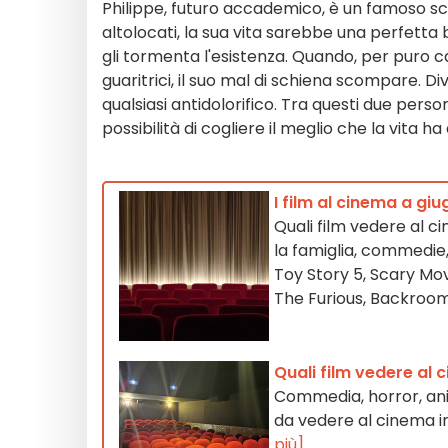
Philippe, futuro accademico, è un famoso scr
altolocati, la sua vita sarebbe una perfetta b
gli tormenta l'esistenza. Quando, per puro ca
guaritrici, il suo mal di schiena scompare. 
qualsiasi antidolorifico. Tra questi due pers
possibilità di cogliere il meglio che la vita ha 
I film al cinema a gi
Quali film vedere al 
la famiglia, commedie,
Toy Story 5, Scary Movie
The Furious, Backrooms
Quali film vedere al 
Commedia, horror, ani
da vedere al cinema in
più]