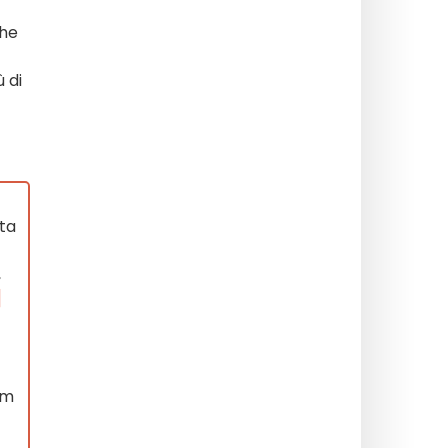
che
 di
tta
,
]
lm