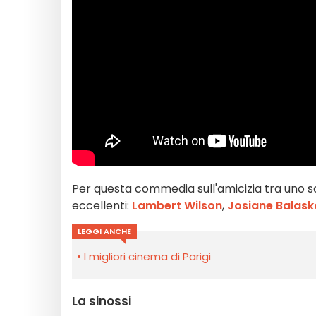
Per questa commedia sull'amicizia tra uno scr
eccellenti:
Lambert Wilson
,
Josiane Balask
LEGGI ANCHE
I migliori cinema di Parigi
La sinossi