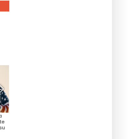
a
Jean-Luc Reichmann al
te
Théâtre des Nouveautés
su
con "Le bracelet" di
Isabelle Mergault