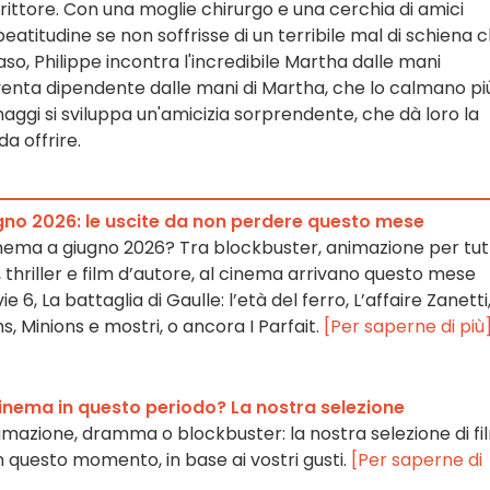
ittore. Con una moglie chirurgo e una cerchia di amici
eatitudine se non soffrisse di un terribile mal di schiena 
so, Philippe incontra l'incredibile Martha dalle mani
Diventa dipendente dalle mani di Martha, che lo calmano più
onaggi si sviluppa un'amicizia sorprendente, che dà loro la
da offrire.
ugno 2026: le uscite da non perdere questo mese
cinema a giugno 2026? Tra blockbuster, animazione per tu
 thriller e film d’autore, al cinema arrivano questo mese
 6, La battaglia di Gaulle: l’età del ferro, L’affaire Zanetti
, Minions e mostri, o ancora I Parfait.
[Per saperne di più
cinema in questo periodo? La nostra selezione
mazione, dramma o blockbuster: la nostra selezione di fi
 questo momento, in base ai vostri gusti.
[Per saperne di