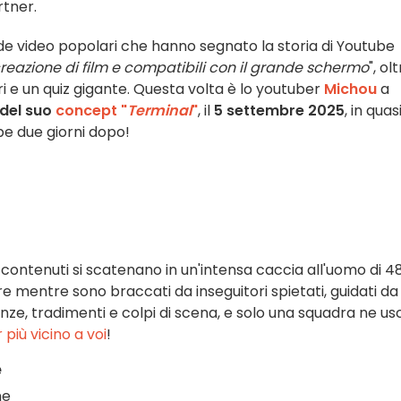
tner.
e video popolari che hanno segnato la storia di Youtube
 creazione di film e compatibili con il grande schermo
", ol
ibri e un quiz gigante. Questa volta è lo youtuber
Michou
a
 del suo
concept "
Terminal
"
, il
5 settembre 2025
, in quas
be due giorni dopo!
contenuti si scatenano in un'intensa caccia all'uomo di 4
re mentre sono braccati da inseguitori spietati, guidati da
nze, tradimenti e colpi di scena, e solo una squadra ne us
più vicino a voi
!
e
ne