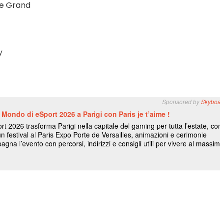
le Grand
y