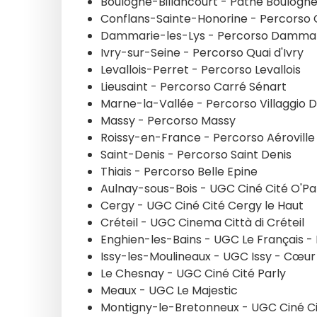
Boulogne-Billancourt - Pathé Boulogn
Conflans-Sainte-Honorine - Percorso 
Dammarie-les-Lys - Percorso Damma
Ivry-sur-Seine - Percorso Quai d'Ivry
Levallois-Perret - Percorso Levallois
Lieusaint - Percorso Carré Sénart
Marne-la-Vallée - Percorso Villaggio D
Massy - Percorso Massy
Roissy-en-France - Percorso Aéroville
Saint-Denis - Percorso Saint Denis
Thiais - Percorso Belle Epine
Aulnay-sous-Bois - UGC Ciné Cité O'Pa
Cergy - UGC Ciné Cité Cergy le Haut
Créteil - UGC Cinema Città di Créteil
Enghien-les-Bains - UGC Le Français -
Issy-les-Moulineaux - UGC Issy - Cœur 
Le Chesnay - UGC Ciné Cité Parly
Meaux - UGC Le Majestic
Montigny-le-Bretonneux - UGC Ciné Ci