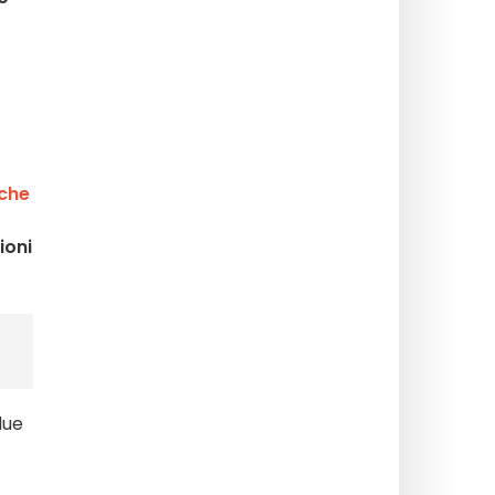
iche
ioni
due