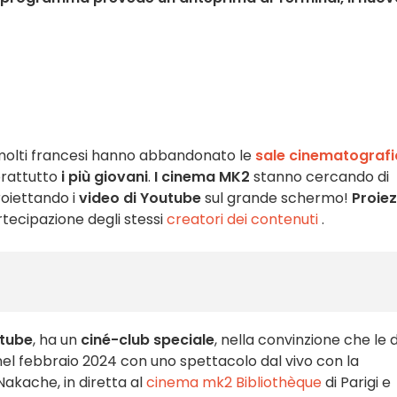
, molti francesi hanno abbandonato le
sale cinematograf
prattutto
i più giovani
.
I cinema MK2
stanno cercando di
roiettando i
video di Youtube
sul grande schermo!
Proiez
rtecipazione degli stessi
creatori dei contenuti
.
tube
, ha un
ciné-club
speciale
, nella convinzione che le 
nel febbraio 2024 con uno spettacolo dal vivo con la
akache, in diretta al
cinema mk2 Bibliothèque
di Parigi e