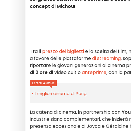
concept di Michou!
Tra il
prezzo dei biglietti
e la scelta dei film
a favore delle piattaforme
di streaming
, so
riportare le giovani generazioni al cinema p
di 2 ore di
video cult o
anteprime
, con la pa
LEGGI ANCHE
I migliori cinema di Parigi
La catena di cinema, in partnership con
You
industrie siano complementari, che inizierà 
presenza eccezionale di Joyca e Géraldine N