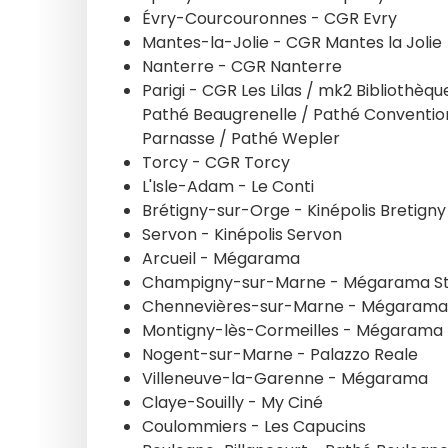
Évry-Courcouronnes - CGR Evry
Mantes-la-Jolie - CGR Mantes la Jolie
Nanterre - CGR Nanterre
Parigi - CGR Les Lilas / mk2 Bibliothèq
Pathé Beaugrenelle / Pathé Convention 
Parnasse / Pathé Wepler
Torcy - CGR Torcy
L'Isle-Adam - Le Conti
Brétigny-sur-Orge - Kinépolis Bretigny
Servon - Kinépolis Servon
Arcueil - Mégarama
Champigny-sur-Marne - Mégarama St
Chennevières-sur-Marne - Mégarama
Montigny-lès-Cormeilles - Mégarama
Nogent-sur-Marne - Palazzo Reale
Villeneuve-la-Garenne - Mégarama
Claye-Souilly - My Ciné
Coulommiers - Les Capucins