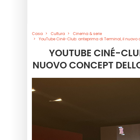
Casa
Cultura
Cinema & serie
YouTube Ciné-Club: anteprima di Terminal, il nuovo 
YOUTUBE CINÉ-CLUB
NUOVO CONCEPT DELLO