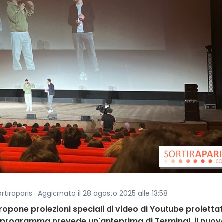
ortiraparis · Aggiornato il 28 agosto 2025 alle 13:58
ropone proiezioni speciali di video di Youtube proiettat
il programma prevede un'anteprima di Terminal, il nuov