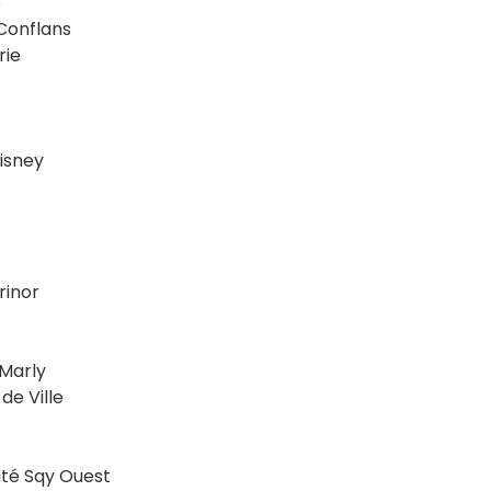
e
Conflans
rie
isney
rinor
 Marly
de Ville
té Sqy Ouest