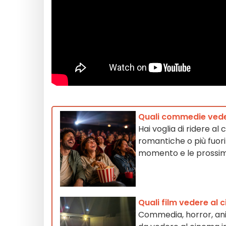
Quali commedie veder
Hai voglia di ridere a
romantiche o più fuori 
momento e le prossim
Quali film vedere al 
Commedia, horror, ani