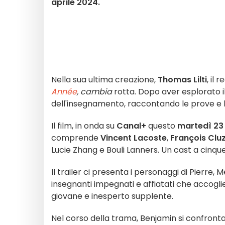
aprile 2024.
Nella sua ultima creazione,
Thomas Lilti
, il 
Année
, cambia
rotta. Dopo aver esplorato il
dell'insegnamento, raccontando le prove e l
Il film, in onda su
Canal+
questo
martedì 23 
comprende
Vincent Lacoste
,
François Clu
Lucie Zhang e Bouli Lanners. Un cast a cinque
Il trailer ci presenta i personaggi di Pierre, 
insegnanti impegnati e affiatati che accogl
giovane e inesperto supplente.
Nel corso della trama, Benjamin si confronta 