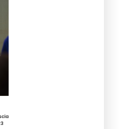
scia
23