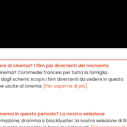
e al cinema? I film più divertenti del momento
l cinema? Commedie francesi per tutta la famiglia,
dagli schemi: scopri i film divertenti da vedere in questo
e uscite al cinema.
[Per saperne di più]
cinema in questo periodo? La nostra selezione
mazione, dramma o blockbuster: la nostra selezione di fi