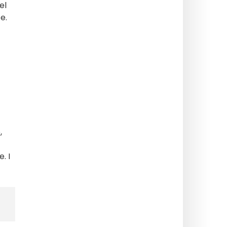
el
e.
,
. I