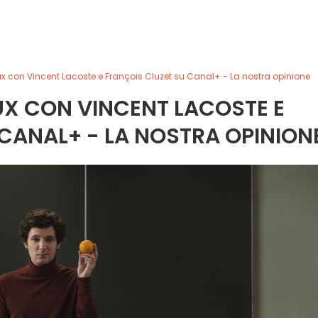
eux con Vincent Lacoste e François Cluzet su Canal+ - La nostra opinione
UX CON VINCENT LACOSTE E
CANAL+ - LA NOSTRA OPINION