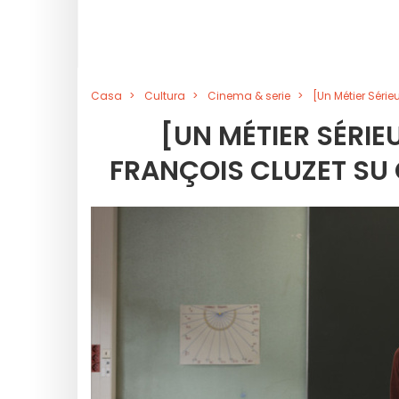
Casa
Cultura
Cinema & serie
[Un Métier Séri
[UN MÉTIER SÉRIE
FRANÇOIS CLUZET SU 