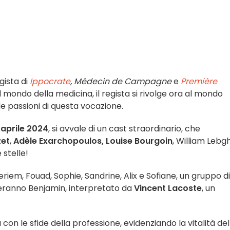
regista di
Ippocrate
, Médecin de Campagne
e
Première
 mondo della medicina, il regista si rivolge ora al mondo
e passioni di questa vocazione.
aprile 2024
, si avvale di un cast straordinario, che
zet
,
Adèle Exarchopoulos, Louise Bourgoin
, William Lebghi
 stelle!
Meriem, Fouad, Sophie, Sandrine, Alix e Sofiane, un gruppo di
ieranno Benjamin, interpretato da
Vincent Lacoste
, un
con le sfide della professione, evidenziando la vitalità del