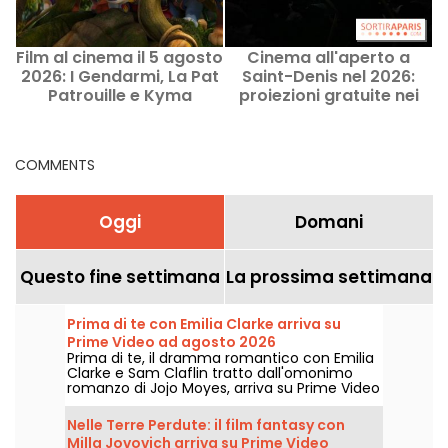
Film al cinema il 5 agosto
Cinema all'aperto a
I
2026: I Gendarmi, La Pat
Saint-Denis nel 2026:
Patrouille e Kyma
proiezioni gratuite nei
quartieri durante l'estate
COMMENTS
Oggi
Domani
Questo fine settimana
La prossima settimana
Prima di te con Emilia Clarke arriva su
Prime Video ad agosto 2026
Prima di te, il dramma romantico con Emilia
Clarke e Sam Claflin tratto dall'omonimo
romanzo di Jojo Moyes, arriva su Prime Video
il 1° agosto 2026.
Nelle Terre Perdute: il film fantasy con
Milla Jovovich arriva su Prime Video