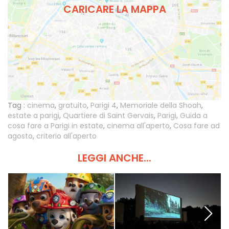
CARICARE LA MAPPA
Tag :
cinema
,
gratuito
,
Parigi 4
,
Memoriale della Shoah
,
estate a parigi
,
Quartiere di Saint Gervais
,
Parigi
,
Guida a
cosa fare a Parigi in estate
,
cinema all'aperto
,
Cosa fare ad
agosto
,
criterio all'aperto
LEGGI ANCHE...