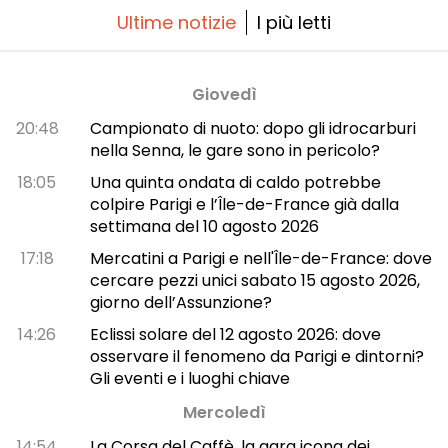
Ultime notizie
I più letti
Giovedì
20:48
Campionato di nuoto: dopo gli idrocarburi
nella Senna, le gare sono in pericolo?
18:05
Una quinta ondata di caldo potrebbe
colpire Parigi e l’Île-de-France già dalla
settimana del 10 agosto 2026
17:18
Mercatini a Parigi e nell'Île-de-France: dove
cercare pezzi unici sabato 15 agosto 2026,
giorno dell’Assunzione?
14:26
Eclissi solare del 12 agosto 2026: dove
osservare il fenomeno da Parigi e dintorni?
Gli eventi e i luoghi chiave
Mercoledì
14:54
La Corsa del Caffè, la gara icona dei