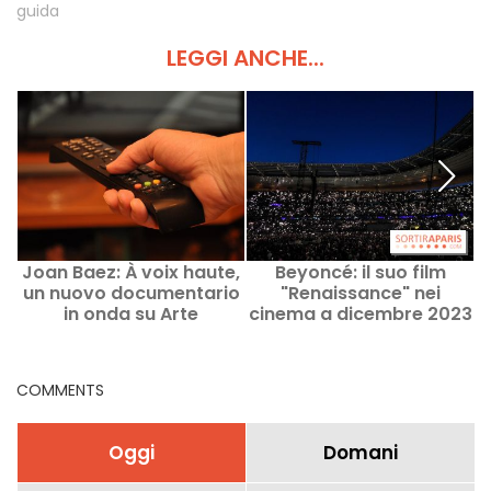
guida
LEGGI ANCHE...
Joan Baez: À voix haute,
Beyoncé: il suo film
un nuovo documentario
"Renaissance" nei
in onda su Arte
cinema a dicembre 2023
a
t
COMMENTS
Oggi
Domani