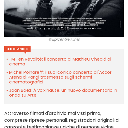
© Epicentre Films
LEGGI ANCHE
-M- en Rêvalité: il concerto di Mathieu Chedid al
cinema
Michel Polnareff: il suo iconico concerto all'Accor
Arena di Parigi trasmesso sugli schermi
cinematografici
Joan Baez: À voix haute, un nuovo documentario in
onda su Arte
Attraverso filmati d'archivio mai visti prima,
comprese riprese personali, registrazioni originali di
canzoni e testimonianze uniche di persone vicine