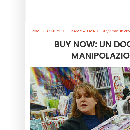
Casa
Cultura
Cinema & serie
Buy Now: un do
BUY NOW: UN DO
MANIPOLAZIO