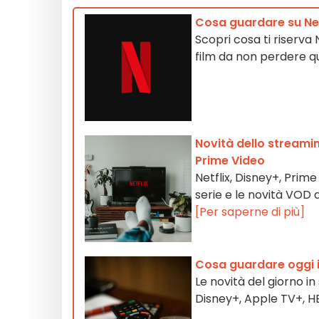
Cosa guardare su Ne
Scopri cosa ti riserva 
film da non perdere 
Novità dello streamin
Prime Video
Netflix, Disney+, Prim
serie e le novità VOD 
[Per saperne di più]
Cosa guardare oggi i
Le novità del giorno in
Disney+, Apple TV+, 