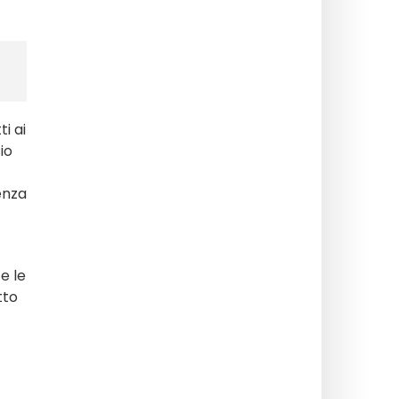
i ai
io
enza
e le
tto