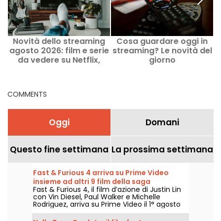
Novità dello streaming
Cosa guardare oggi in
I
agosto 2026: film e serie
streaming? Le novità del
da vedere su Netflix,
giorno
Disney+, Prime Video
COMMENTS
Oggi
Domani
Questo fine settimana
La prossima settimana
Fast & Furious 4 arriva su Prime Video
insieme ad altri 9 film della saga
Fast & Furious 4, il film d’azione di Justin Lin
con Vin Diesel, Paul Walker e Michelle
Rodriguez, arriva su Prime Video il 1° agosto
2026 insieme a diversi capitoli della saga.