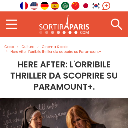
Casa
Cultura
Cinema & serie
Here After: l'orribile thriller da scoprire su Paramount+.
HERE AFTER: L'ORRIBILE
THRILLER DA SCOPRIRE SU
PARAMOUNT+.