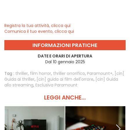
Registra la tua attività, clicca qui
Comunica il tuo evento, clicca qui
INFORMAZIONI PRATICHE
DATE E ORARI DI APERTURA
Dal 10 gennaio 2025
Tag :
thriller
,
film horror
,
thriller orrorifico
,
Paramount+
,
[cin]
Guida ai thriller
,
[cin] guida ai film dell'orrore
,
[cin] Guida
allo streaming
,
Esclusiva Paramount
LEGGI ANCHE...