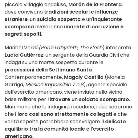
piccolo villaggio andaluso,
Morón de la Frontera
,
dove convivono
tradizioni secolari e influenze
straniere
, un
suicidio sospetto
e un'
inquietante
scomparsa
riveleranno una
rete di corruzione e
segreti sepolti
.
Maribel Verdú
(Pan's Labyrinth
,
The Flash
) interpreta
Lucía Gutiérrez
, un sergente della Guardia Civil che
indaga su una morte sospetta durante le
processioni della Settimana Santa
.
Contemporaneamente,
Magaly Castillo
(Mariela
Garriga,
Mission Impossible 7 e 8
), agente speciale
dell'esercito americano, viene inviata nella vicina
base militare per
ritrovare un soldato scomparso
.
Man mano che le indagini procedono, i due scoprono
che
i loro casi sono strettamente collegati
e che
verità sepolte potrebbero sconvolgere
il delicato
equilibrio tra la comunità locale e l'esercito
americano
.