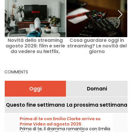
Novità dello streaming
Cosa guardare oggi in
agosto 2026: film e serie
streaming? Le novità del
da vedere su Netflix,
giorno
Disney+, Prime Video
L
COMMENTS
Oggi
Domani
Questo fine settimana
La prossima settimana
Prima di te con Emilia Clarke arriva su
Prime Video ad agosto 2026
Prima di te, il dramma romantico con Emilia