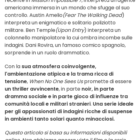
recente in
Mission Impossible 7
, interpreta un'agente
americana immersa in un mondo che sfugge al suo
controllo. Austin Amelio
(Fear The Walking Dead
)
interpreta un enigmatico e solitario poliziotto
militare. Ben Temple
(Upon Entry
) interpreta un
colonnello manipolatore la cui ombra incombe sulle
indagini. Dani Rovira, un famoso comico spagnolo,
sorprende in un ruolo drammatico.
Con la
sua atmosfera coinvolgente,
l'ambientazione atipica e la trama ricca di
tensione
,
When No One Sees Us
promette di essere
un thriller avvincente
, in parte
noir, in parte
dramma sociale e in parte gioco di influenze tra
comunità locali e militari stranieri
.
Una serie ideale
per gli appassionati di indagini ricche di suspense
in ambienti tanto solari quanto minacciosi.
Questo articolo si basa su informazioni disponibili