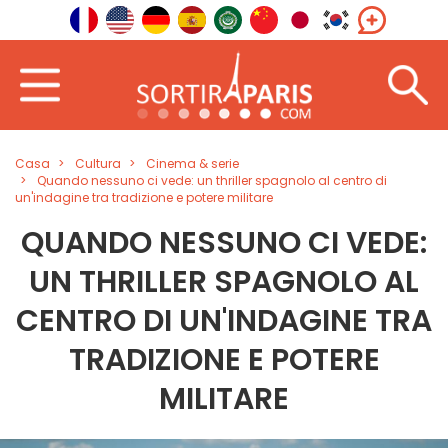
Casa
Cultura
Cinema & serie
Quando nessuno ci vede: un thriller spagnolo al centro di
un'indagine tra tradizione e potere militare
QUANDO NESSUNO CI VEDE:
UN THRILLER SPAGNOLO AL
CENTRO DI UN'INDAGINE TRA
TRADIZIONE E POTERE
MILITARE