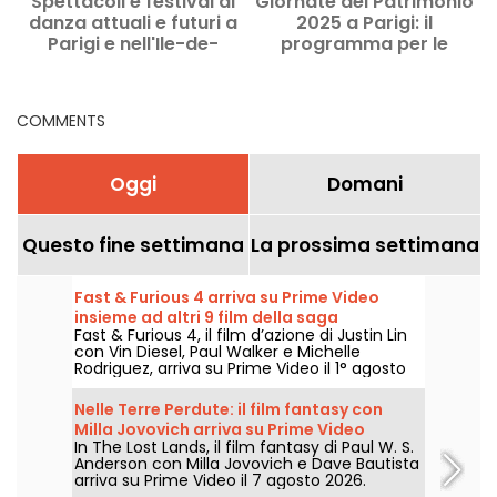
Spettacoli e festival di
Giornate del Patrimonio
danza attuali e futuri a
2025 a Parigi: il
Parigi e nell'Ile-de-
programma per le
France
famiglie al Théâtre
national de l'Opéra
Comique
COMMENTS
Oggi
Domani
Questo fine settimana
La prossima settimana
Fast & Furious 4 arriva su Prime Video
insieme ad altri 9 film della saga
Fast & Furious 4, il film d’azione di Justin Lin
con Vin Diesel, Paul Walker e Michelle
Rodriguez, arriva su Prime Video il 1° agosto
2026 insieme a diversi capitoli della saga.
Nelle Terre Perdute: il film fantasy con
Milla Jovovich arriva su Prime Video
In The Lost Lands, il film fantasy di Paul W. S.
Anderson con Milla Jovovich e Dave Bautista
arriva su Prime Video il 7 agosto 2026.