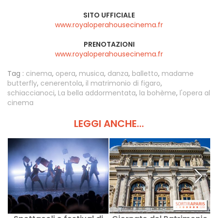
SITO UFFICIALE
www.royaloperahousecinema.fr
PRENOTAZIONI
www.royaloperahousecinema.fr
Tag :
cinema
,
opera
,
musica
,
danza
,
balletto
,
madame
butterfly
,
cenerentola
,
il matrimonio di figaro
,
schiaccianoci
,
La bella addormentata
,
la bohème
,
l'opera al
cinema
LEGGI ANCHE...