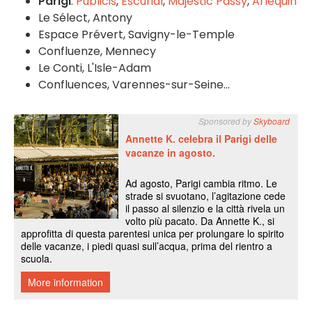
Parigi
:
Publicis
,
Escurial
,
Majestic Passy
,
Arlequin
Le Sélect, Antony
Espace Prévert, Savigny-le-Temple
Confluenze, Mennecy
Le Conti, L'Isle-Adam
Confluences, Varennes-sur-Seine...