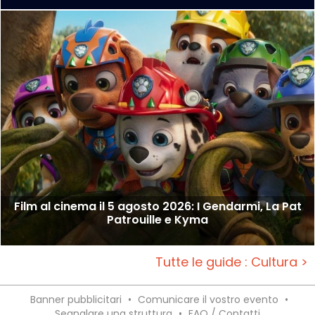
Film al cinema il 5 agosto 2026: I Gendarmi, La Pat
Patrouille e Kyma
Tutte le guide : Cultura >
Banner pubblicitari
•
Comunicare il vostro evento
•
Segnalare una struttura
•
FAQ / Contatti