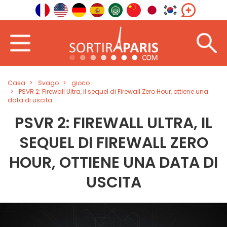
Casa
Svago
gioco
PSVR 2: Firewall Ultra, il sequel di Firewall Zero Hour, ottiene una
data di uscita
PSVR 2: FIREWALL ULTRA, IL
SEQUEL DI FIREWALL ZERO
HOUR, OTTIENE UNA DATA DI
USCITA