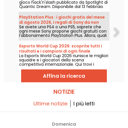
gioco hack'n'slash pubblicato da Spotlight di
Quantic Dream. Disponibile dal 13 febbraio
2024 su Steam ed Epic Games Store, questo
gioco offre un'avventura epica che
PlayStation Plus : i giochi gratis del mese
combina azione intensa e strategia
di agosto 2026, i regali di Sony da non
temporale. Con una demo gratuita allo
Se avete una PS4 o una PS5, saprete che
perdere
Steam Next Fest, i giocatori potranno
ogni mese Sony propone giochi gratuiti con
immergersi nel mondo di Antala e
l'abbonamento PlayStation Plus. Allora, quali
sperimentare un'innovativa meccanica di
sono i giochi offerti ad agosto 2026?
gioco!
Scoprite la selezione di questo mese.
Esports World Cup 2026: scoprite tutti i
risultati e i campioni di ogni finale
La Esports World Cup 2026 riunisce le migliori
squadre e i giocatori della scena
competitiva internazionale. Qui trovi i
risultati delle finali, i punteggi, i vincitori di
ogni torneo e il calendario delle prossime
Affina la ricerca
sfide.
NOTIZIE
Ultime notizie
I più letti
Domenica