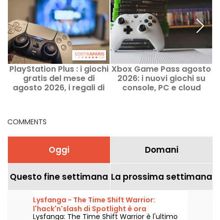
PlayStation Plus : i giochi
Xbox Game Pass agosto
gratis del mese di
2026: i nuovi giochi su
agosto 2026, i regali di
console, PC e cloud
Sony da non perdere
COMMENTS
Oggi
Domani
Questo fine settimana
La prossima settimana
Lysfanga - The Time Shift Warrior:
l'hack'n'slash di Spotlight è ora
Lysfanga: The Time Shift Warrior è l'ultimo
disponibile