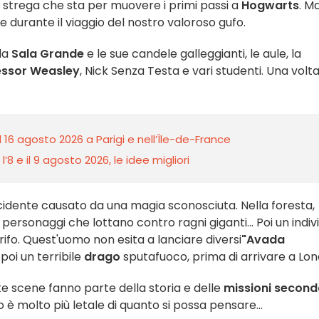
e strega che sta per muovere i primi passi a
Hogwarts
. M
durante il viaggio del nostro valoroso gufo.
 la
Sala Grande
e le sue candele galleggianti, le aule, la
essor Weasley
, Nick Senza Testa e vari studenti. Una volt
l 16 agosto 2026 a Parigi e nell’Île-de-France
8 e il 9 agosto 2026, le idee migliori
cidente causato da una magia sconosciuta. Nella foresta,
personaggi che lottano contro ragni giganti... Poi un indiv
fo. Quest'uomo non esita a lanciare diversi
"Avada
poi un terribile
drago
sputafuoco, prima di arrivare a Lon
e scene fanno parte della storia e delle
missioni second
 è molto più letale di quanto si possa pensare...