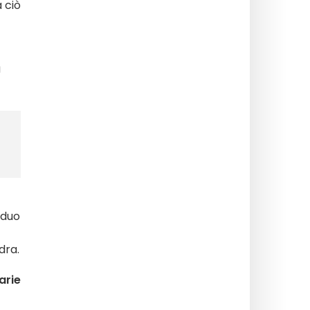
a ciò
a
iduo
dra.
arie