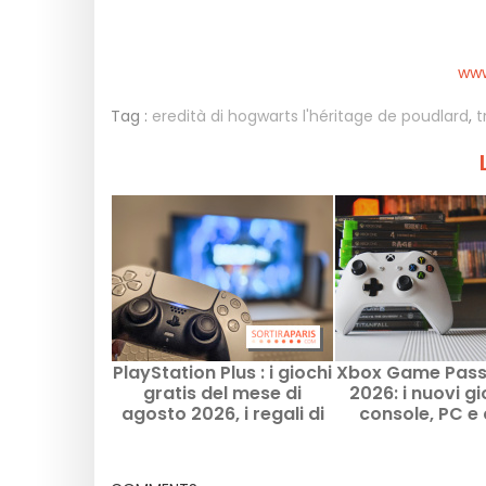
www
Tag :
eredità di hogwarts l'héritage de poudlard
,
t
PlayStation Plus : i giochi
Xbox Game Pass
gratis del mese di
2026: i nuovi gi
agosto 2026, i regali di
console, PC e
Sony da non perdere