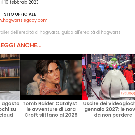
Il 10 febbraio 2023
SITO UFFICIALE
.hogwartslegacy.com
railer dell'eredità di hogwarts
,
guida all'eredità di hogwarts
LEGGI ANCHE...
 agosto
Tomb Raider Catalyst :
Uscite dei videogioch
ochi su
le avventure di Lara
gennaio 2027: le nov
 cloud
Croft slittano al 2028
da non perdere