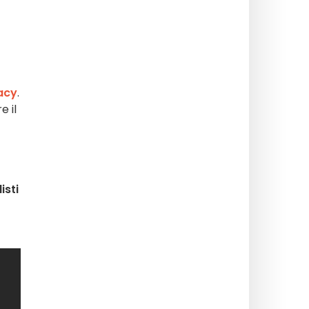
gacy
.
e il
isti