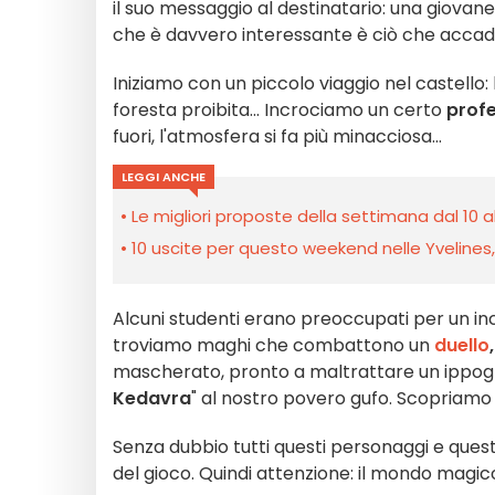
il suo messaggio al destinatario: una giovan
che è davvero interessante è ciò che accade 
Iniziamo con un piccolo viaggio nel castello:
foresta proibita... Incrociamo un certo
prof
fuori, l'atmosfera si fa più minacciosa...
LEGGI ANCHE
Le migliori proposte della settimana dal 10 a
10 uscite per questo weekend nelle Yvelines, l’
Alcuni studenti erano preoccupati per un in
troviamo maghi che combattono un
duello
,
mascherato, pronto a maltrattare un ippogri
Kedavra
" al nostro povero gufo. Scopriamo 
Senza dubbio tutti questi personaggi e quest
del gioco. Quindi attenzione: il mondo magico