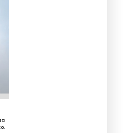
osa
co.