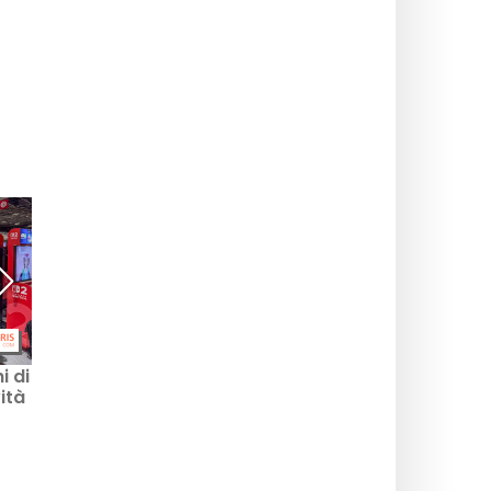
i di
GTA VI : data di uscita,
Starfield finalmente
ità
preordini e edizioni del
arrivato su PS5 con il
gioco Rockstar
servizio Free Lanes e il
nuovo DLC Terran
Armada