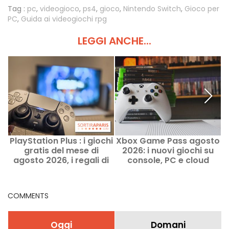
Tag :
pc
,
videogioco
,
ps4
,
gioco
,
Nintendo Switch
,
Gioco per
PC
,
Guida ai videogiochi rpg
LEGGI ANCHE...
PlayStation Plus : i giochi
Xbox Game Pass agosto
gratis del mese di
2026: i nuovi giochi su
f
agosto 2026, i regali di
console, PC e cloud
Sony da non perdere
COMMENTS
Oggi
Domani