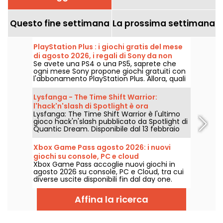
Questo fine settimana
La prossima settimana
PlayStation Plus : i giochi gratis del mese
di agosto 2026, i regali di Sony da non
Se avete una PS4 o una PS5, saprete che
perdere
ogni mese Sony propone giochi gratuiti con
l'abbonamento PlayStation Plus. Allora, quali
sono i giochi offerti ad agosto 2026?
Scoprite la selezione di questo mese.
Lysfanga - The Time Shift Warrior:
l'hack'n'slash di Spotlight è ora
Lysfanga: The Time Shift Warrior è l'ultimo
disponibile
gioco hack'n'slash pubblicato da Spotlight di
Quantic Dream. Disponibile dal 13 febbraio
2024 su Steam ed Epic Games Store, questo
gioco offre un'avventura epica che
Xbox Game Pass agosto 2026: i nuovi
combina azione intensa e strategia
giochi su console, PC e cloud
temporale. Con una demo gratuita allo
Xbox Game Pass accoglie nuovi giochi in
Steam Next Fest, i giocatori potranno
agosto 2026 su console, PC e Cloud, tra cui
immergersi nel mondo di Antala e
diverse uscite disponibili fin dal day one.
sperimentare un'innovativa meccanica di
Ecco le principali aggiunte annunciate da
gioco!
Microsoft per gli abbonati al servizio.
Affina la ricerca