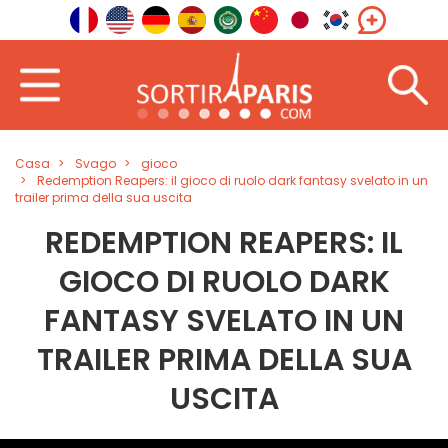
Casa
Svago
gioco
Redemption Reapers: il gioco di ruolo dark fantasy svelato in un
trailer prima della sua uscita
REDEMPTION REAPERS: IL
GIOCO DI RUOLO DARK
FANTASY SVELATO IN UN
TRAILER PRIMA DELLA SUA
USCITA