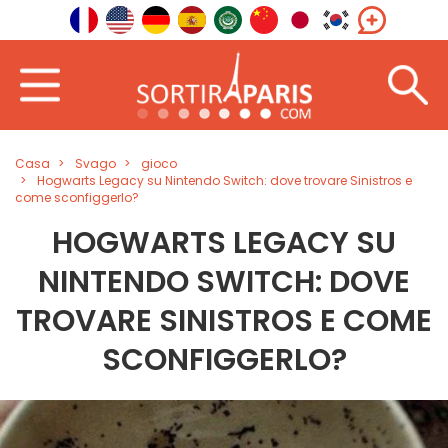
Casa
Svago
gioco
Hogwarts Legacy su Nintendo Switch: dove trovare Sinistros e
come sconfiggerlo?
HOGWARTS LEGACY SU
NINTENDO SWITCH: DOVE
TROVARE SINISTROS E COME
SCONFIGGERLO?