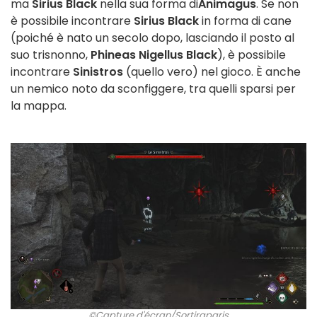
ma
Sirius Black
nella sua forma di
Animagus
. Se non
è possibile incontrare
Sirius Black
in forma di cane
(poiché è nato un secolo dopo, lasciando il posto al
suo trisnonno,
Phineas Nigellus Black
), è possibile
incontrare
Sinistros
(quello vero) nel gioco. È anche
un nemico noto da sconfiggere, tra quelli sparsi per
la mappa.
©Capture d'écran/Sortiraparis