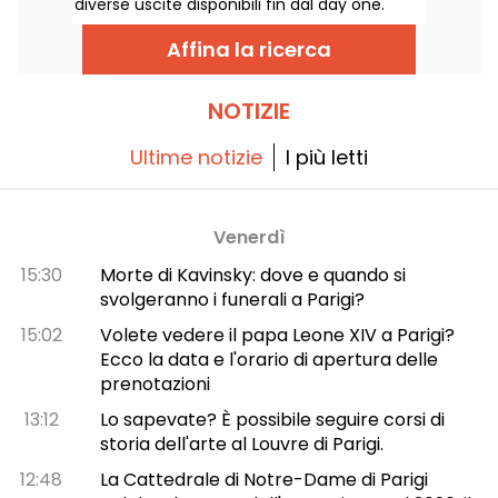
diverse uscite disponibili fin dal day one.
sperimentare un'innovativa meccanica di
Ecco le principali aggiunte annunciate da
gioco!
Microsoft per gli abbonati al servizio.
Affina la ricerca
NOTIZIE
Ultime notizie
I più letti
Venerdì
15:30
Morte di Kavinsky: dove e quando si
svolgeranno i funerali a Parigi?
15:02
Volete vedere il papa Leone XIV a Parigi?
Ecco la data e l'orario di apertura delle
prenotazioni
13:12
Lo sapevate? È possibile seguire corsi di
storia dell'arte al Louvre di Parigi.
12:48
La Cattedrale di Notre-Dame di Parigi