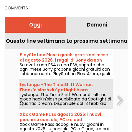
COMMENTS
Oggi
Domani
Questo fine settimana
La prossima settimana
PlayStation Plus : i giochi gratis del mese
di agosto 2026, i regali di Sony da non
Se avete una PS4 o una PS5, saprete che
perdere
ogni mese Sony propone giochi gratuiti con
l'abbonamento PlayStation Plus. Allora, quali
sono i giochi offerti ad agosto 2026?
Scoprite la selezione di questo mese.
Lysfanga - The Time Shift Warrior:
l'hack'n'slash di Spotlight è ora
Lysfanga: The Time Shift Warrior è l'ultimo
disponibile
gioco hack'n'slash pubblicato da Spotlight di
Quantic Dream. Disponibile dal 13 febbraio
2024 su Steam ed Epic Games Store, questo
gioco offre un'avventura epica che
Xbox Game Pass agosto 2026: i nuovi
combina azione intensa e strategia
giochi su console, PC e cloud
temporale. Con una demo gratuita allo
Xbox Game Pass accoglie nuovi giochi in
Steam Next Fest, i giocatori potranno
agosto 2026 su console, PC e Cloud, tra cui
immergersi nel mondo di Antala e