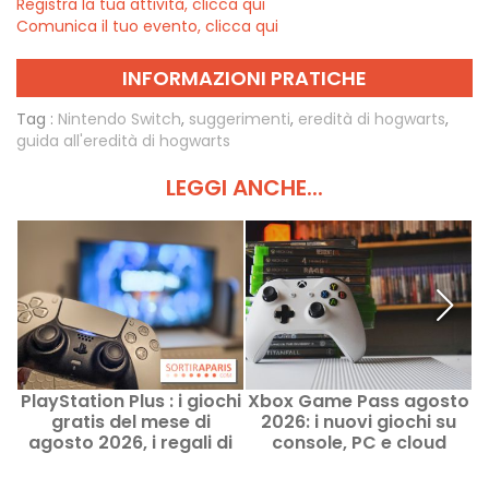
Registra la tua attività, clicca qui
Comunica il tuo evento, clicca qui
INFORMAZIONI PRATICHE
Tag :
Nintendo Switch
,
suggerimenti
,
eredità di hogwarts
,
guida all'eredità di hogwarts
LEGGI ANCHE...
PlayStation Plus : i giochi
Xbox Game Pass agosto
F
gratis del mese di
2026: i nuovi giochi su
agosto 2026, i regali di
console, PC e cloud
Sony da non perdere