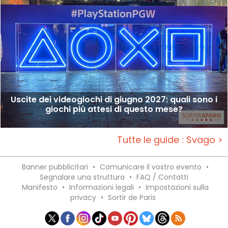
Uscite dei videogiochi di giugno 2027: quali sono i
giochi più attesi di questo mese?
Tutte le guide : Svago >
Banner pubblicitari
•
Comunicare il vostro evento
•
Segnalare una struttura
•
FAQ / Contatti
Manifesto
•
Informazioni legali
•
Impostazioni sulla
privacy
•
Sortir de Paris