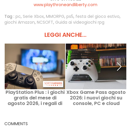
www.playthroneandliberty.com
Tag :
pc
,
Serie Xbox
,
MMORPG
,
ps5
,
festa del gioco estivo
,
giochi Amazon
,
NCSOFT
,
Guida ai videogiochi rpg
LEGGI ANCHE...
PlayStation Plus : i giochi
Xbox Game Pass agosto
U
gratis del mese di
2026: i nuovi giochi su
g
agosto 2026, i regali di
console, PC e cloud
Sony da non perdere
COMMENTS