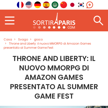
Casa
Svago
gioco
Throne and Liberty: il nuovo MMORPG di Amazon Games
presentato al Summer Game Fest
THRONE AND LIBERTY: IL
NUOVO MMORPG DI
AMAZON GAMES
PRESENTATO AL SUMMER
GAME FEST