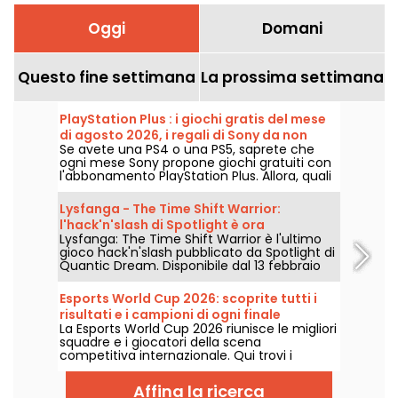
Oggi
Domani
Questo fine settimana
La prossima settimana
PlayStation Plus : i giochi gratis del mese
di agosto 2026, i regali di Sony da non
Se avete una PS4 o una PS5, saprete che
perdere
ogni mese Sony propone giochi gratuiti con
l'abbonamento PlayStation Plus. Allora, quali
sono i giochi offerti ad agosto 2026?
Scoprite la selezione di questo mese.
Lysfanga - The Time Shift Warrior:
l'hack'n'slash di Spotlight è ora
Lysfanga: The Time Shift Warrior è l'ultimo
disponibile
gioco hack'n'slash pubblicato da Spotlight di
Quantic Dream. Disponibile dal 13 febbraio
2024 su Steam ed Epic Games Store, questo
gioco offre un'avventura epica che
Esports World Cup 2026: scoprite tutti i
combina azione intensa e strategia
risultati e i campioni di ogni finale
temporale. Con una demo gratuita allo
La Esports World Cup 2026 riunisce le migliori
Steam Next Fest, i giocatori potranno
squadre e i giocatori della scena
immergersi nel mondo di Antala e
competitiva internazionale. Qui trovi i
sperimentare un'innovativa meccanica di
risultati delle finali, i punteggi, i vincitori di
gioco!
ogni torneo e il calendario delle prossime
Affina la ricerca
sfide.