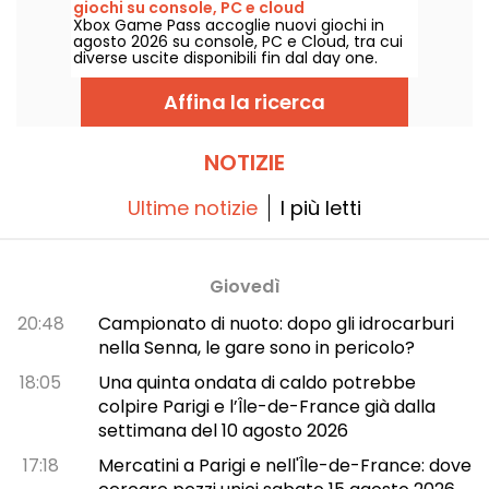
giochi su console, PC e cloud
Xbox Game Pass accoglie nuovi giochi in
agosto 2026 su console, PC e Cloud, tra cui
diverse uscite disponibili fin dal day one.
Ecco le principali aggiunte annunciate da
Microsoft per gli abbonati al servizio.
Affina la ricerca
NOTIZIE
Ultime notizie
I più letti
Giovedì
20:48
Campionato di nuoto: dopo gli idrocarburi
nella Senna, le gare sono in pericolo?
18:05
Una quinta ondata di caldo potrebbe
colpire Parigi e l’Île-de-France già dalla
settimana del 10 agosto 2026
17:18
Mercatini a Parigi e nell'Île-de-France: dove