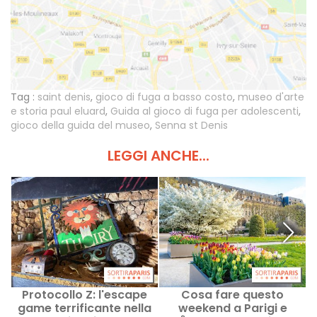
Tag :
saint denis
,
gioco di fuga a basso costo
,
museo d'arte
e storia paul eluard
,
Guida al gioco di fuga per adolescenti
,
gioco della guida del museo
,
Senna st Denis
LEGGI ANCHE...
Protocollo Z: l'escape
Cosa fare questo
game terrificante nella
weekend a Parigi e