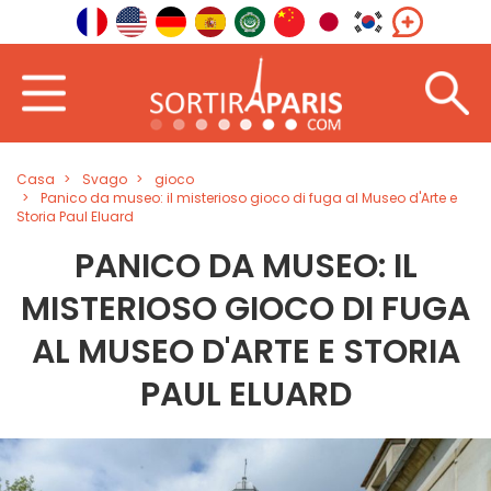
Casa
Svago
gioco
Panico da museo: il misterioso gioco di fuga al Museo d'Arte e
Storia Paul Eluard
PANICO DA MUSEO: IL
MISTERIOSO GIOCO DI FUGA
AL MUSEO D'ARTE E STORIA
PAUL ELUARD