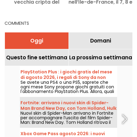
vecchia cripta del
nell’Île-de-France, il 7, 8 e
Castello di Thoiry (78)
9 agosto 2026
COMMENTS
Oggi
Domani
Questo fine settimana
La prossima settimana
PlayStation Plus : i giochi gratis del mese
di agosto 2026, i regali di Sony da non
Se avete una PS4 o una PS5, saprete che
perdere
ogni mese Sony propone giochi gratuiti con
l'abbonamento PlayStation Plus. Allora, quali
sono i giochi offerti ad agosto 2026?
Scoprite la selezione di questo mese.
Fortnite: arrivano i nuovi skin di Spider-
Man Brand New Day, con Tom Holland, Hulk
Nuovi skin di Spider-Man arrivano in Fortnite
e Il Punitore
per accompagnare l’uscita del film Spider-
Man: Brand New Day. Tom Holland ritrova il
costume di Peter Parker nel gioco di Epic
Games, accanto a Hulk e al Punitore, a
Xbox Game Pass agosto 2026: i nuovi
partire dal 31 luglio 2026.