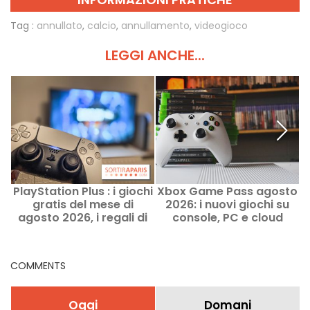
Tag :
annullato
,
calcio
,
annullamento
,
videogioco
LEGGI ANCHE...
PlayStation Plus : i giochi
Xbox Game Pass agosto
gratis del mese di
2026: i nuovi giochi su
agosto 2026, i regali di
console, PC e cloud
Sony da non perdere
COMMENTS
Oggi
Domani