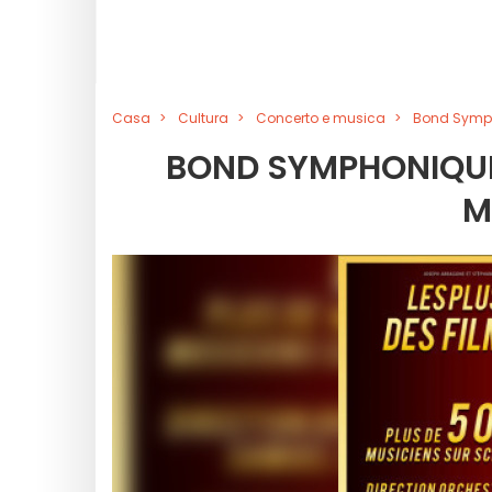
Casa
Cultura
Concerto e musica
Bond Symph
BOND SYMPHONIQUE 
M