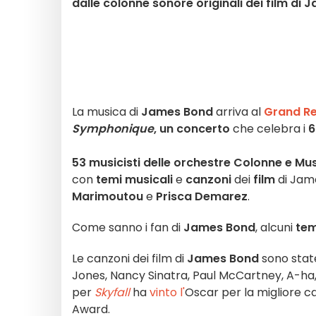
dalle colonne sonore originali dei film di
La musica di
James Bond
arriva al
Grand R
Symphonique
, un concerto
che celebra i
6
53 musicisti delle orchestre Colonne e M
con
temi musicali
e
canzoni
dei
film
di Jame
Marimoutou
e
Prisca Demarez
.
Come sanno i fan di
James Bond
, alcuni
tem
Le canzoni dei film di
James Bond
sono state
Jones, Nancy Sinatra, Paul McCartney, A-ha,
per
Skyfall
ha
vinto l'
Oscar per la migliore c
Award.