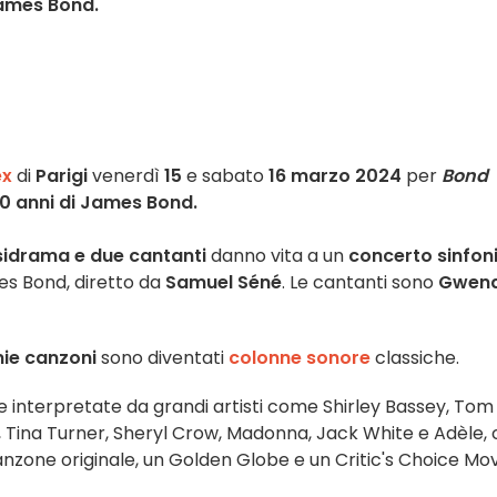
 James Bond.
ex
di
Parigi
venerdì
15
e sabato
16 marzo 2024
per
Bond
0 anni di James Bond.
usidrama
e due cantanti
danno vita a un
concerto sinfon
s Bond, diretto da
Samuel Séné
. Le cantanti sono
Gwend
i
e canzoni
sono diventati
colonne sonore
classiche.
 interpretate da grandi artisti come Shirley Bassey, Tom
 Tina Turner, Sheryl Crow, Madonna, Jack White e Adèle,
anzone originale, un Golden Globe e un Critic's Choice Mo