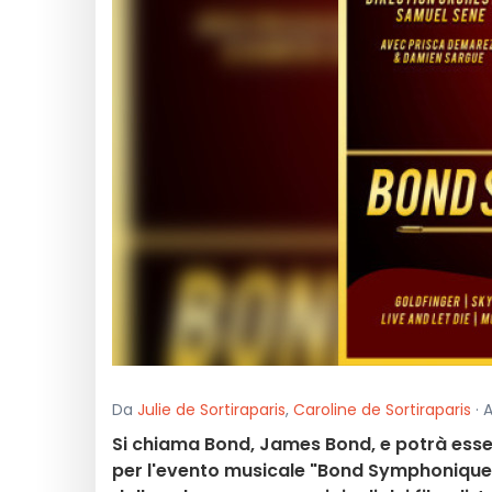
Da
Julie de Sortiraparis
,
Caroline de Sortiraparis
· 
Si chiama Bond, James Bond, e potrà essere
per l'evento musicale "Bond Symphonique", 