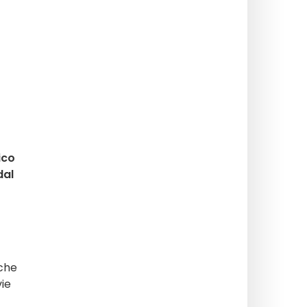
ico
al
 che
vie