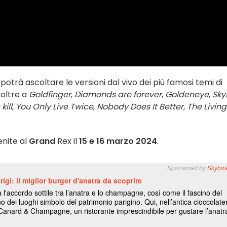
o potrà ascoltare le versioni dal vivo dei più famosi temi di
, oltre a
Goldfinger
,
Diamonds are forever
,
Goldeneye
,
Skyf
kill
,
You Only Live Twice
,
Nobody Does It Better
,
The Living
enite al
Grand
Rex il
15 e 16 marzo 2024
.