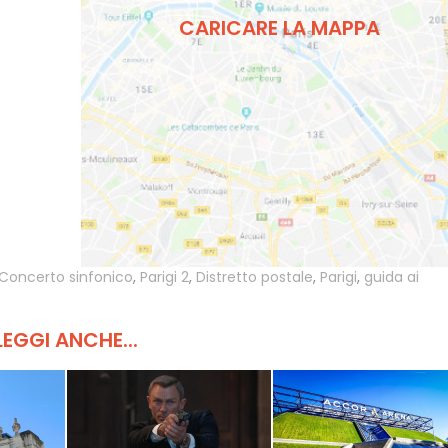
CARICARE LA MAPPA
Concerto sinfonico
,
Parigi 2
,
Distretto postale
,
Parigi
,
guida ai
LEGGI ANCHE...