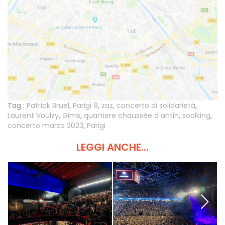
Tag :
Patrick Bruel
,
Parigi 9
,
zaz
,
concerto di solidarietà
,
Laurent Voulzy
,
Gims
,
quartiere chaussée d antin
,
soolking
,
concerto marzo 2023
,
Parigi
LEGGI ANCHE...