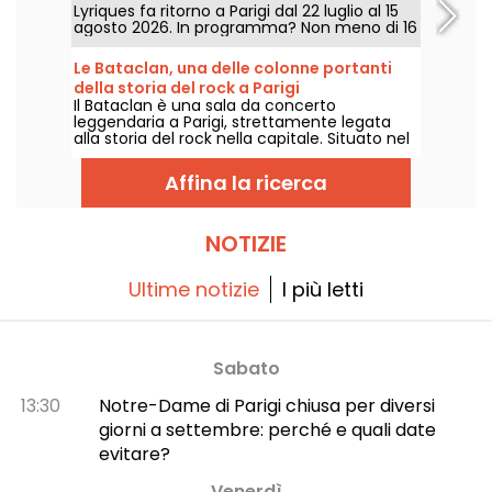
Lyriques fa ritorno a Parigi dal 22 luglio al 15
agosto 2026. In programma? Non meno di 16
concerti organizzati nelle Arènes di
Montmartre, una cornice idilliaca per
Le Bataclan, una delle colonne portanti
ascoltare i grandi classici.
della storia del rock a Parigi
Il Bataclan è una sala da concerto
leggendaria a Parigi, strettamente legata
alla storia del rock nella capitale. Situato nel
vivace XI arrondissement, resta un luogo
emblematico della scena parigina.
Affina la ricerca
NOTIZIE
Ultime notizie
I più letti
Sabato
13:30
Notre-Dame di Parigi chiusa per diversi
giorni a settembre: perché e quali date
evitare?
Venerdì