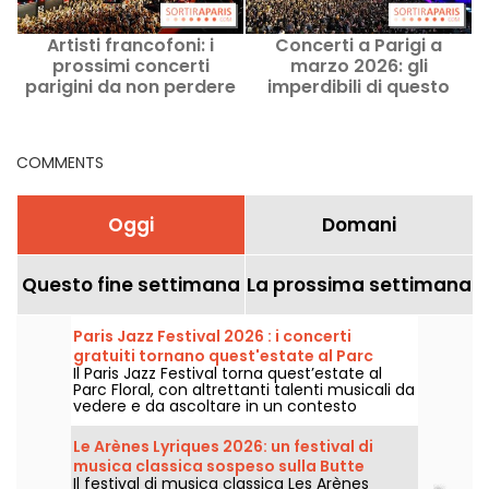
Artisti francofoni: i
Concerti a Parigi a
prossimi concerti
marzo 2026: gli
parigini da non perdere
imperdibili di questo
mese nella regione
parigina
COMMENTS
Oggi
Domani
Questo fine settimana
La prossima settimana
Paris Jazz Festival 2026 : i concerti
gratuiti tornano quest'estate al Parc
Il Paris Jazz Festival torna quest’estate al
Floral, ecco il programma
Parc Floral, con altrettanti talenti musicali da
vedere e da ascoltare in un contesto
bucolico. Ecco il programma dei concerti
gratuiti da scoprire dal 24 giugno al 6
Le Arènes Lyriques 2026: un festival di
settembre 2026!
musica classica sospeso sulla Butte
Il festival di musica classica Les Arènes
Montmartre