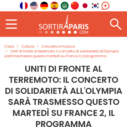
Casa
Cultura
Concerto e musica
Uniti di fronte al terremoto: il concerto di solidarietà all'Olympia
sarà trasmesso questo martedì su France 2, il programma
UNITI DI FRONTE AL
TERREMOTO: IL CONCERTO
DI SOLIDARIETÀ ALL'OLYMPIA
SARÀ TRASMESSO QUESTO
MARTEDÌ SU FRANCE 2, IL
PROGRAMMA