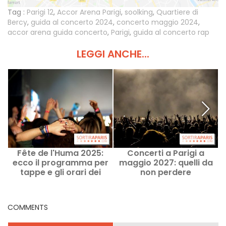
Tag :
Parigi 12
,
Accor Arena Parigi
,
soolking
,
Quartiere di
Bercy
,
guida al concerto 2024
,
concerto maggio 2024
,
accor arena guida concerto
,
Parigi
,
guida al concerto rap
LEGGI ANCHE...
Fête de l'Huma 2025:
Concerti a Parigi a
ecco il programma per
maggio 2027: quelli da
B
tappe e gli orari dei
non perdere
concerti
COMMENTS