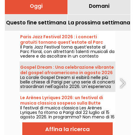
Oggi
Domani
Questo fine settimana
La prossima settimana
Paris Jazz Festival 2026 : i concerti
gratuiti tornano quest'estate al Parc
Il Paris Jazz Festival torna quest’estate al
Floral, ecco il programma
Parc Floral, con altrettanti talenti musicali da
vedere e da ascoltare in un contesto
bucolico. Ecco il programma dei concerti
gratuiti da scoprire dal 24 giugno al 6
Gospel Dream : Una celebrazione vibrante
settembre 2026!
del gospel afroamericano in agosto 2026
La corale Gospel Dream si esibirà nelle più
a Parigi
belle chiese di Parigi per una serie di concerti
straordinari nell'agosto 2026. Un'esperienza
musicale unica che celebra la speranza,
l'unità e la resilienza attraverso i canti
Le Arènes Lyriques 2026: un festival di
autentici della Chiesa afroamericana.
musica classica sospeso sulla Butte
Il festival di musica classica Les Arènes
Montmartre
Lyriques fa ritorno a Parigi dal 22 luglio al 15
agosto 2026. In programma? Non meno di 16
concerti organizzati nelle Arènes di
Montmartre, una cornice idilliaca per
Affina la ricerca
ascoltare i grandi classici.