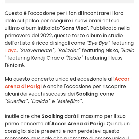
Questa è l'occasione per i fan di incontrare il loro
idolo sul palco per eseguire i nuovi brani del suo
ultimo album intitolato
"Sans Visa
". Pubblicato nella
primavera del 2022, questo terzo album in studio
dell'artista è ricco di singoli come
"Bye Bye
" featuring
Tayc
,
"Suavemente
",
"Balader
" featuring Niska,
"Baila
" featuring Kendji Girac o
"Reste
" featuring Heuss
l'Enfoiré.
Ma questo concerto unico ed eccezionale all'
Accor
Arena di Parigi
è anche l'occasione per riscoprire
alcuni dei vecchi successi dei
Soolking
, come
"Guerilla
",
"Dalida
" e
"Meleğim
".
Inutile dire che
Soolking
darà il massimo per il suo
primo concerto all'
Accor Arena di Parigi
. Quindi, un
consiglio: siate presenti e non perdetevi questo
momento musicale che promette di essere unico il