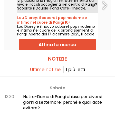
Vi piacciono la magia, l'intrattenimento dal
vivo e i locali accoglienti nel centro di Parigi?
Scoprite il Double-Fond Café-Théâtre,
un'istituzione della magia nel cuore del
Marais.
Lou Diprey: il cabaret pop moderno e
intimo nel cuore di Parigi 10ᵉ
Lou Diprey è il nuovo cabaret pop moderno
e intimo nel cuore del X arrondissement di
Parigi. Aperto dal 17 dicembre 2025, il locale
offre cene bistronomiche, spettacoli
coreografici e feste après-spectacle
Affina la ricerca
all'insegna del divertimento, tutto avvolto in
un’atmosfera soft e sofisticata studiata per
vivere un’esperienza notturna
contemporanea. Siete pronti a uscire dagli
NOTIZIE
schemi?
Ultime notizie
I più letti
Sabato
13:30
Notre-Dame di Parigi chiusa per diversi
giorni a settembre: perché e quali date
evitare?