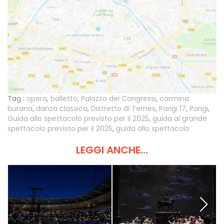
Tag :
opera
,
balletto
,
Palazzo dei Congressi
,
carmina
burana
,
danza classica
,
Distretto di Ternes
,
Parigi 17
,
Parigi
,
Guida allo spettacolo previsto per il 2025
,
guida al grande
spettacolo previsto per il 2025
,
guida allo spettacolo
LEGGI ANCHE...