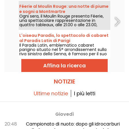
coreografici e feste après-spectacle
Féerie al Moulin Rouge: una notte di piume
all'insegna del divertimento, tutto avvolto in
e sogni a Montmartre
un’atmosfera soft e sofisticata studiata per
Ogni sera, il Moulin Rouge presenta Féerie,
vivere un’esperienza notturna
una spettacolare rappresentazione in
contemporanea. Siete pronti a uscire dagli
quattro tableaux, alle 21.00 o alle 23.00,
schemi?
preceduta o meno da una cena creata dallo
chef.
L'oiseau Paradis, lo spettacolo di cabaret
al Paradis Latin di Parigi
Il Paradis Latin, emblematico cabaret
parigino situato nel 5° arrondissement sulla
riva sinistra della Senna, è famoso per il suo
spettacolo di revue, che si svolge ogni sera
in un ambiente lussuoso e in un'atmosfera
Affina la ricerca
festosa. La revue rappresentata qui è
sempre "L'Oiseau Paradis", uno spettacolo di
Kamel Ouali. Dièse e Solen Shawen
conducono lo spettacolo.
NOTIZIE
Ultime notizie
I più letti
Giovedì
20:48
Campionato di nuoto: dopo gli idrocarburi