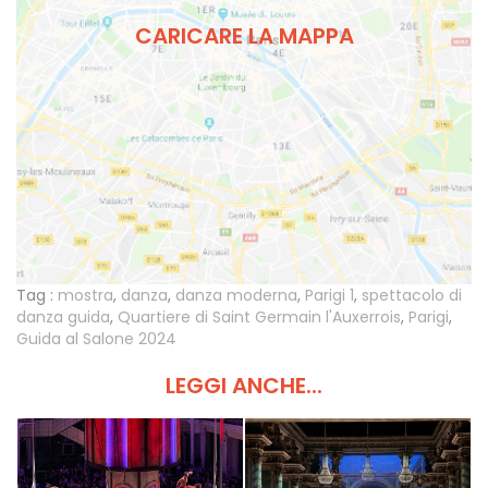
CARICARE LA MAPPA
Tag :
mostra
,
danza
,
danza moderna
,
Parigi 1
,
spettacolo di
danza guida
,
Quartiere di Saint Germain l'Auxerrois
,
Parigi
,
Guida al Salone 2024
LEGGI ANCHE...