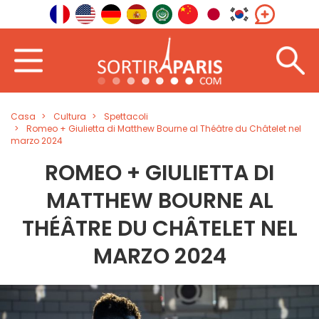
Casa
Cultura
Spettacoli
Romeo + Giulietta di Matthew Bourne al Théâtre du Châtelet nel
marzo 2024
ROMEO + GIULIETTA DI
MATTHEW BOURNE AL
THÉÂTRE DU CHÂTELET NEL
MARZO 2024