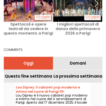
Spettacoli e opere
I migliori spettacoli di
S
teatrali da vedere in
danza della primavera
questo momento a Parigi
2026 a Parigi
COMMENTS
Oggi
Domani
Questo fine settimana
La prossima settimana
Lou Diprey: il cabaret pop moderno e
intimo nel cuore di Parigi 10ᵉ
Lou Diprey è il nuovo cabaret pop moderno
e intimo nel cuore del X arrondissement di
Parigi. Aperto dal 17 dicembre 2025, il locale
offre cene bistronomiche, spettacoli