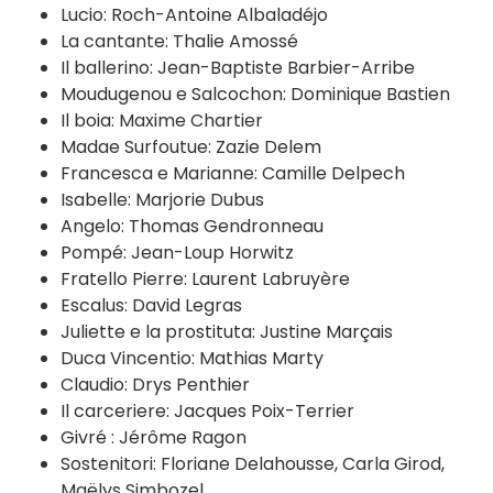
Lucio: Roch-Antoine Albaladéjo
La cantante: Thalie Amossé
Il ballerino: Jean-Baptiste Barbier-Arribe
Moudugenou e Salcochon: Dominique Bastien
Il boia: Maxime Chartier
Madae Surfoutue: Zazie Delem
Francesca e Marianne: Camille Delpech
Isabelle: Marjorie Dubus
Angelo: Thomas Gendronneau
Pompé: Jean-Loup Horwitz
Fratello Pierre: Laurent Labruyère
Escalus: David Legras
Juliette e la prostituta: Justine Marçais
Duca Vincentio: Mathias Marty
Claudio: Drys Penthier
Il carceriere: Jacques Poix-Terrier
Givré : Jérôme Ragon
Sostenitori: Floriane Delahousse, Carla Girod,
Maëlys Simbozel