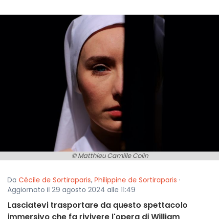
© Matthieu Camille Colin
Da
Cécile de Sortiraparis
,
Philippine de Sortiraparis
·
Aggiornato il 29 agosto 2024 alle 11:49
Lasciatevi trasportare da questo spettacolo
immersivo che fa rivivere l'opera di William