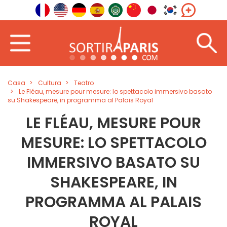
Casa
Cultura
Teatro
Le Fléau, mesure pour mesure: lo spettacolo immersivo basato
su Shakespeare, in programma al Palais Royal
LE FLÉAU, MESURE POUR
MESURE: LO SPETTACOLO
IMMERSIVO BASATO SU
SHAKESPEARE, IN
PROGRAMMA AL PALAIS
ROYAL