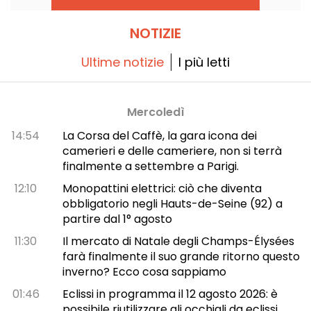
NOTIZIE
Ultime notizie
I più letti
Mercoledì
14:54
La Corsa del Caffè, la gara icona dei
camerieri e delle cameriere, non si terrà
finalmente a settembre a Parigi.
12:10
Monopattini elettrici: ciò che diventa
obbligatorio negli Hauts-de-Seine (92) a
partire dal 1° agosto
11:30
Il mercato di Natale degli Champs-Élysées
farà finalmente il suo grande ritorno questo
inverno? Ecco cosa sappiamo
01:46
Eclissi in programma il 12 agosto 2026: è
possibile riutilizzare gli occhiali da eclissi