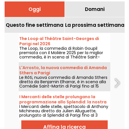
Oggi
Domani
Questo fine settimana
La prossima settimana
The Loop al Théâtre Saint-Georges di
Parigi nel 2026
The Loop, la commedia di Robin Goupil
premiata con il Molière 2025 per la miglior
commedia, è in scena al Théâtre Saint-
Georges di Parigi fino al 15 novembre 2026.
L'Arrosto, la nuova commedia di Amanda
Sthers a Parigi
Le Rôti, nuova commedia di Amanda Sthers
diretta da Benjamin Elharrar, è in scena alla
Comédie Saint-Martin di Parigi fino al 15
ottobre 2026.
I Mercanti delle stelle prolungano la
programmazione allo Splendid: la nostra
I Mercanti delle stelle, spettacolo di Anthony
recensione
Michineau diretto da Julien Alluguette,
prolungato al Splendid di Parigi fino al 3
gennaio 2027. La nostra recensione.
Affina la ricerca