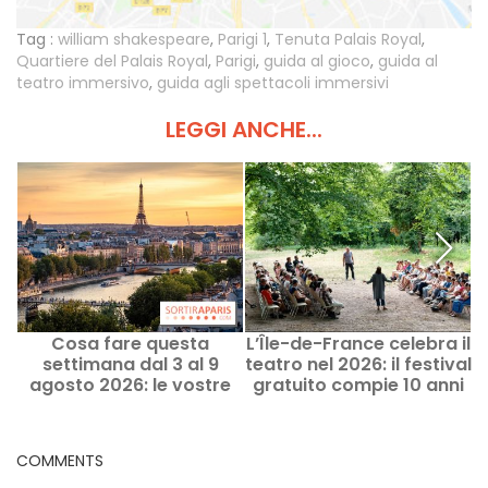
Tag :
william shakespeare
,
Parigi 1
,
Tenuta Palais Royal
,
Quartiere del Palais Royal
,
Parigi
,
guida al gioco
,
guida al
teatro immersivo
,
guida agli spettacoli immersivi
LEGGI ANCHE...
Cosa fare questa
L’Île-de-France celebra il
settimana dal 3 al 9
teatro nel 2026: il festival
agosto 2026: le vostre
gratuito compie 10 anni
uscite per una settimana
piena a Parigi
COMMENTS