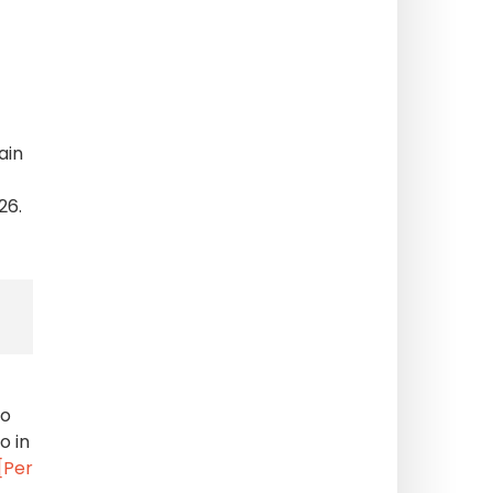
ain
26.
uo
o in
[Per