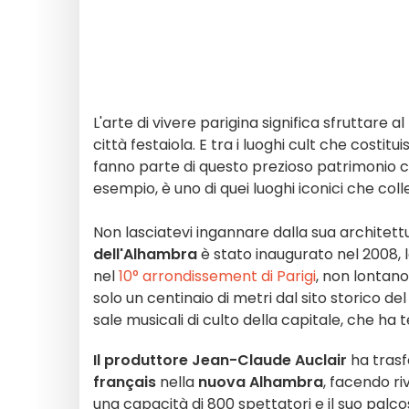
L'arte di vivere parigina significa sfruttare a
città festaiola. E tra i luoghi cult che costit
fanno parte di questo prezioso patrimonio ch
esempio, è uno di quei luoghi iconici che colleg
Non lasciatevi ingannare dalla sua archite
dell'Alhambra
è stato inaugurato nel 2008, l
nel
10° arrondissement di Parigi
, non lontan
solo un centinaio di metri dal sito storico del
sale musicali di culto della capitale, che ha t
Il produttore Jean-Claude Auclair
ha trasfo
français
nella
nuova Alhambra
, facendo ri
una capacità di 800 spettatori e il suo palco