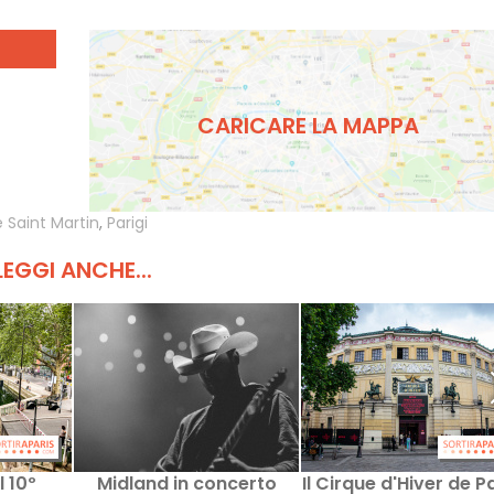
CARICARE LA MAPPA
e Saint Martin
,
Parigi
LEGGI ANCHE...
l 10º
Midland in concerto
Il Cirque d'Hiver de Pa