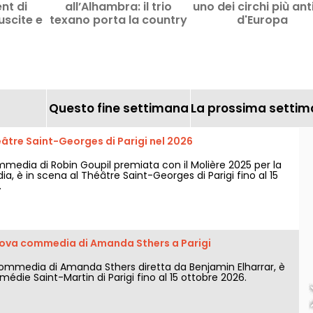
nt di
all’Alhambra: il trio
uno dei circhi più ant
uscite e
texano porta la country
d'Europa
gliati
americana a Parigi a fine
giugno 2026
Questo fine settimana
La prossima setti
âtre Saint-Georges di Parigi nel 2026
mmedia di Robin Goupil premiata con il Molière 2025 per la
, è in scena al Théâtre Saint-Georges di Parigi fino al 15
.
nuova commedia di Amanda Sthers a Parigi
commedia di Amanda Sthers diretta da Benjamin Elharrar, è
médie Saint-Martin di Parigi fino al 15 ottobre 2026.