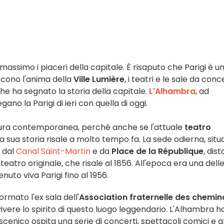
l massimo i piaceri della capitale. È risaputo che Parigi è u
uiscono l'anima della
Ville Lumière
, i teatri e le sale da con
e ha segnato la storia della capitale.
L'Alhambra
, ad
ano la Parigi di ieri con quella di oggi.
ttura contemporanea, perché anche se l'attuale
teatro
a sua storia risale a molto tempo fa. La sede odierna, situ
o dal
Canal Saint-Martin
e da
Place de la République
, dist
 teatro originale, che risale al 1856. All'epoca era una dell
enuto viva Parigi fino al 1956.
rmato l'ex sala dell'
Association fraternelle des chemin
vivere lo spirito di questo luogo leggendario. L'Alhambra h
scenico ospita una serie di concerti, spettacoli comici e al