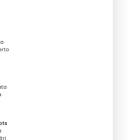
na
certo
ata
a
e
ots
a
tri