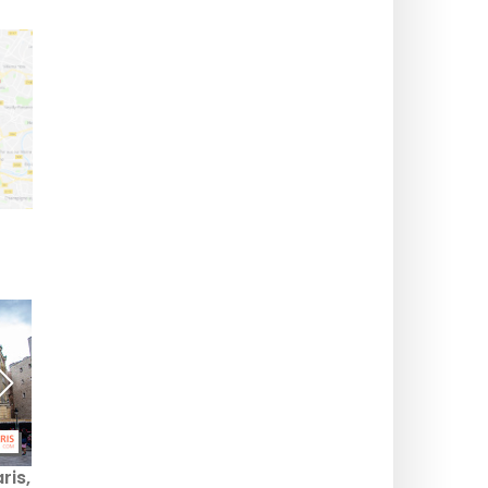
ris,
Le Bataclan, una delle
Il Casino de Paris, un