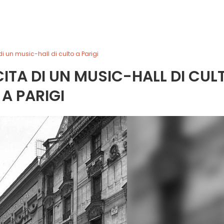
di un music-hall di culto a Parigi
CITA DI UN MUSIC-HALL DI CUL
A PARIGI