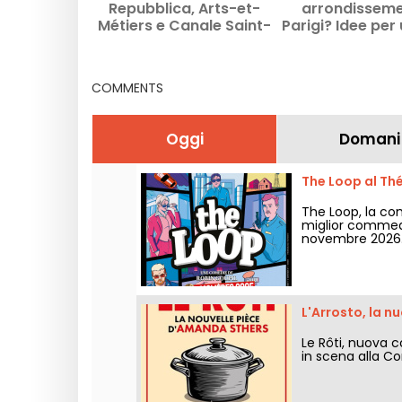
Repubblica, Arts-et-
arrondisseme
Métiers e Canale Saint-
Parigi? Idee per 
Martin: Idee di uscite e
indirizzi consi
indirizzi
COMMENTS
Oggi
Domani
The Loop al Thé
The Loop, la co
miglior commedia
novembre 2026
L'Arrosto, la 
Le Rôti, nuova 
in scena alla Co