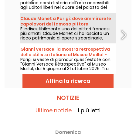
pubblico corsi di storia dell’arte accessibili
agli uditori liberi nel cuore del palazzo del
Louvre, ogni anno, da settembre a giugno.
Anche conferenze gratuite sono proposte
Claude Monet a Parigi: dove ammirare le
periodicamente dal museo. Un modo per
capolavori del famoso pittore
diventare esperti di storia dell’arte!
È indiscutibilmente uno dei pittori francesi
impressionista nella capitale?
più amati: Claude Monet ci ha lasciato un
ricco patrimonio di opere straordinarie,
molte delle quali sono esposte nei musei di
Parigi. Seguite la guida!
Gianni Versace: la mostra retrospettiva
dello stilista italiano al Museo Maillol -
Parigi si veste di glamour quest'estate con
proroghe
"Gianni Versace Rétrospective" al Museo
Maillol, dal 5 giugno al 31 ottobre 2026. Tra
barocco e overdose di stampe, la mostra di
moda retrò promette colori e stravaganza,
Affina la ricerca
all'altezza della leggenda.
NOTIZIE
Ultime notizie
I più letti
Domenica