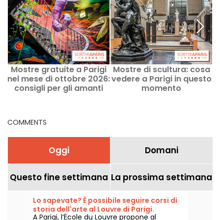
Mostre gratuite a Parigi
Mostre di scultura: cosa
nel mese di ottobre 2026:
vedere a Parigi in questo
n
consigli per gli amanti
momento
2
dell'arte
COMMENTS
Oggi
Domani
Questo fine settimana
La prossima settimana
Lo sapevate? È possibile seguire corsi di
storia dell'arte al Louvre di Parigi.
A Parigi, l’École du Louvre propone al