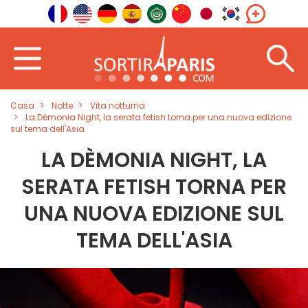
Casa
Notte
Vita notturna
La Dèmonia Night, la serata fetish torna per una nuova edizione
sul tema dell'Asia
LA DÈMONIA NIGHT, LA
SERATA FETISH TORNA PER
UNA NUOVA EDIZIONE SUL
TEMA DELL'ASIA