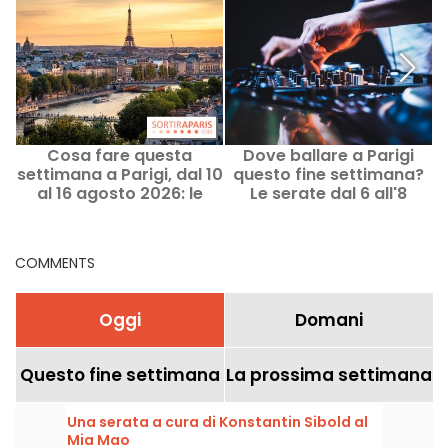
Cosa fare questa
Dove ballare a Parigi
C
settimana a Parigi, dal 10
questo fine settimana?
al 16 agosto 2026: le
Le serate dal 6 all'8
L
uscite imperdibili
agosto 2026
COMMENTS
Oggi
Domani
Questo fine settimana
La prossima settimana
Una serata a cura di Konstantin Sibold al
Mia Mao