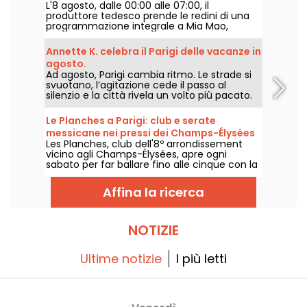
L'8 agosto, dalle 00:00 alle 07:00, il
produttore tedesco prende le redini di una
programmazione integrale a Mia Mao,
circondato da Hardt Antoine e EG, per una
serata che attraversa la house melodica, la
Annette K. celebra il Parigi delle vacanze in
techno e i loro confini sonori.
agosto.
Ad agosto, Parigi cambia ritmo. Le strade si
svuotano, l’agitazione cede il passo al
silenzio e la città rivela un volto più pacato.
Da Annette K., si approfitta di questa
parentesi unica per prolungare lo spirito
Le Planches a Parigi: club e serate
delle vacanze, i piedi quasi sull’acqua, prima
messicane nei pressi dei Champs-Élysées
del rientro a scuola.
Les Planches, club dell'8º arrondissement
vicino agli Champs-Élysées, apre ogni
sabato per far ballare fino alle cinque con la
residency messicana Puebla.
Affina la ricerca
NOTIZIE
Ultime notizie
I più letti