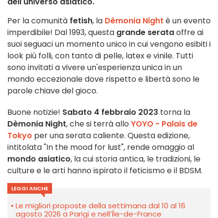
dell'universo asiatico.
Per la comunità
fetish
, la
Dèmonia Night
è un evento
imperdibile! Dal 1993, questa
grande serata
offre ai
suoi seguaci un momento unico in cui vengono esibiti i
look più folli, con tanto di pelle, latex e vinile. Tutti
sono invitati a vivere un'esperienza unica in un
mondo eccezionale dove rispetto e libertà sono le
parole chiave del gioco.
Buone notizie!
Sabato 4 febbraio 2023
torna la
Dèmonia Night
, che si terrà allo
YOYO - Palais de
Tokyo
per una serata caliente. Questa edizione,
intitolata "In the mood for lust", rende omaggio al
mondo asiatico
, la cui storia antica, le tradizioni, le
culture e le arti hanno ispirato il feticismo e il BDSM.
LEGGI ANCHE
Le migliori proposte della settimana dal 10 al 16
agosto 2026 a Parigi e nell’Île-de-France