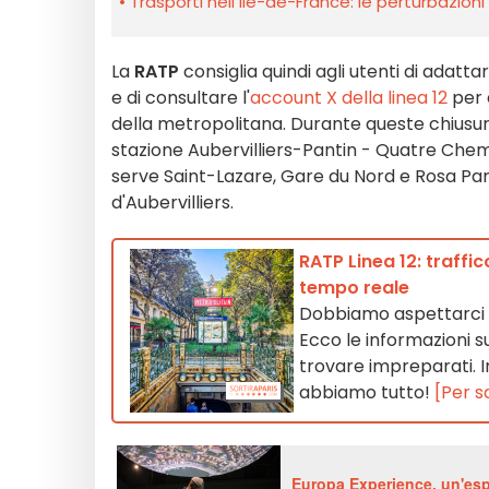
Trasporti nell’Île-de-France: le perturbazion
La
RATP
consiglia quindi agli utenti di adatt
e di consultare l'
account X della linea 12
per 
della metropolitana. Durante queste chiusure s
stazione Aubervilliers-Pantin - Quatre Chemi
serve Saint-Lazare, Gare du Nord e Rosa Park
d'Aubervilliers.
RATP Linea 12: traffic
tempo reale
Dobbiamo aspettarci de
Ecco le informazioni su
trovare impreparati. Inc
abbiamo tutto!
[Per s