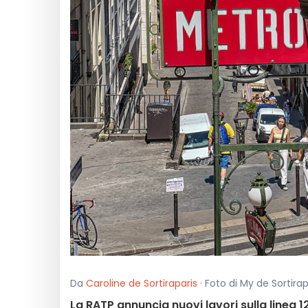
Da
Caroline de Sortiraparis
· Foto di My de Sortira
La RATP annuncia nuovi lavori sulla linea 1