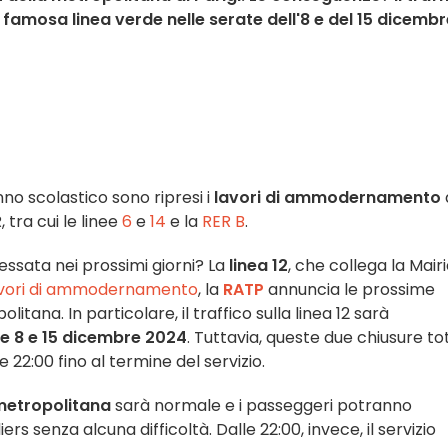
amosa linea verde nelle serate dell'8 e del 15 dicembr
no scolastico sono ripresi i
lavori di ammodernamento
 tra cui le linee
6
e
14
e la
RER B
.
essata nei prossimi giorni? La
linea 12
, che collega la Mair
vori di ammodernamento
, la
RATP
annuncia le prossime
tana. In particolare, il traffico sulla linea 12 sarà
 8 e 15 dicembre 2024
. Tuttavia, queste due chiusure tot
le 22:00 fino al termine del servizio.
 metropolitana
sarà normale e i passeggeri potranno
iers senza alcuna difficoltà. Dalle 22:00, invece, il servizio