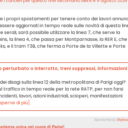
i e i cantieri per questo fine settimana dell’8 e 9 agosto 2026
are i propri spostamenti per tenere conto dei lavori annunc
essere aggiornati in tempo reale sulle novità di questa lin
erali, sarà possibile utilizzare la linea 7, che serve la
ns, la linea 4, che passa per Montparnasse, la RER E, che
s, e il tram T3B, che ferma a Porte de la Villette e Porte
o perturbato o interrotto, treni soppressi, informazioni 
i disagi sulla linea 12 della metropolitana di Parigi oggi?
l traffico in tempo reale per la rete RATP, per non farsi
identi, lavori, azioni industriali, scioperi, manifestazioni:
aperne di più]