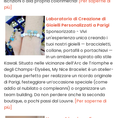
iscrizioni o alla propria colorimetria!
[Per saperne di
più]
Laboratorio di Creazione di
Gioielli Personalizzati a Parigi
Sponsorizzato - Vivi
un'esperienza unica creando i
tuoi nostri gioielli — braccialetti,
collane, portafili o portachiavi —
in un ambiente ispirato allo stile
Kawaii. Situato nelle vicinanze dell’Arc de Triomphe e
degli Champs-Élysées, My Nice Bracelet è un atelier-
boutique perfetto per realizzare un ricordo originale
di Parigi, festeggiare un’occasione speciale (come
addío al nubilato o compleanni) o organizzare un
team building. Da non perdere anche la seconda
boutique, a pochi passi dal Louvre.
[Per saperne di
più]