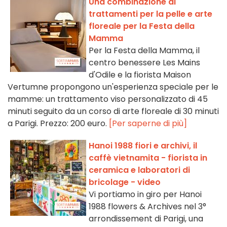
Una combinazione di
trattamenti per la pelle e arte
floreale per la Festa della
Mamma
Per la Festa della Mamma, il
centro benessere Les Mains
d'Odile e la fiorista Maison
Vertumne propongono un'esperienza speciale per le
mamme: un trattamento viso personalizzato di 45
minuti seguito da un corso di arte floreale di 30 minuti
a Parigi. Prezzo: 200 euro.
[Per saperne di più]
Hanoi 1988 fiori e archivi, il
caffè vietnamita - fiorista in
ceramica e laboratori di
bricolage - video
Vi portiamo in giro per Hanoi
1988 flowers & Archives nel 3°
arrondissement di Parigi, una