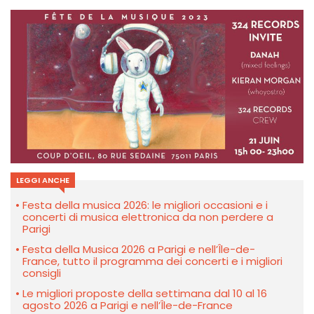
LEGGI ANCHE
Festa della musica 2026: le migliori occasioni e i
concerti di musica elettronica da non perdere a
Parigi
Festa della Musica 2026 a Parigi e nell’Île-de-
France, tutto il programma dei concerti e i migliori
consigli
Le migliori proposte della settimana dal 10 al 16
agosto 2026 a Parigi e nell’Île-de-France