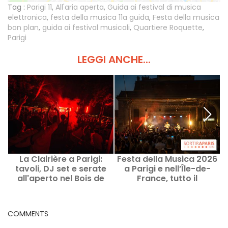
Tag :
Parigi 11
,
All'aria aperta
,
Guida ai festival di musica
elettronica
,
festa della musica 11a guida
,
Festa della musica
bon plan
,
guida ai festival musicali
,
Quartiere Roquette
,
Parigi
LEGGI ANCHE...
La Clairière a Parigi:
Festa della Musica 2026
F
tavoli, DJ set e serate
a Parigi e nell’Île-de-
all'aperto nel Bois de
France, tutto il
p
Boulogne
programma dei concerti
e i migliori consigli
COMMENTS