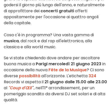
godersi il giorno più lungo dell'anno, e naturalmente
di approfittare dei
concerti gratuiti
offerti
appositamente per l'occasione ai quattro angoli
della capitale.
Cosa c'è in programma? Una vasta gamma di
musica
, dal rock e dal rap all'elettronica, alla
classica e alla world music.
Se vi state chiedendo dove andare per ascoltare
buona musica a
Parigi
mercoledì 21 giugno 2023
in
occasione della nuova
Fête de la Musique
? Ci sono
diverse
possibilità
all'orizzonte. L'etichetta
324
Records vi aspetta il
21 giugno dalle 15.00 alle 23.00
al
"Coup d'Œil
", nell'11° arrondissement, per un
pomeriggio scandito da diversi DJ set solari e di alta
qualità.