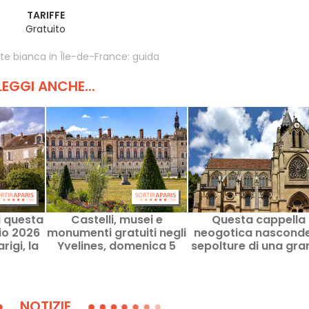
TARIFFE
Gratuito
te bianca in Île-de-France: guida
LEGGI ANCHE...
ti questa
Castelli, musei e
Questa cappella
io 2026
monumenti gratuiti negli
neogotica nasconde
rigi, la
Yvelines, domenica 5
sepolture di una gra
a del
luglio 2026, la prima
famiglia francese
domenica del mese
NOTIZIE