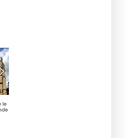
Questo mulino
Questa vecchia scuola è
 le
medievale racconta
l’edificio conservato più
nde
quasi otto secoli di
antico di L’Isle-Adam.
.
storia a pochi passi
dall'acqua.