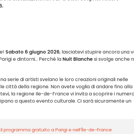
6.
ne!
Sabato 6 giugno 2026
, lasciatevi stupire ancora una v
arigi e dintorni... Perché la
Nuit Blanche
si svolge anche n
una serie di artisti svelano le loro creazioni originali nelle
e città della regione. Non avete voglia di andare fino alla
i, la regione Ile-de-France vi invita a scoprire i numero
cipano a questo evento culturale. Ci sarà sicuramente un
il programma gratuito a Parigi e nell’Île-de-France