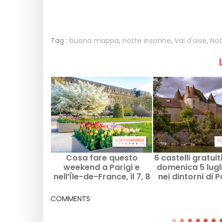
Tag :
buona mappa
,
notte insonne
,
Val d'oise
,
Not
Cosa fare questo
6 castelli gratui
weekend a Parigi e
domenica 5 lugl
nell’Île-de-France, il 7, 8
nei dintorni di Pa
e 9 agosto 2026
prima domenic
mese
COMMENTS