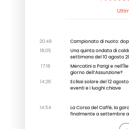
Ulti
20:48
Campionato di nuoto: dopo 
18:05
Una quinta ondata di caldo
settimana del 10 agosto 
17:18
Mercatini a Parigi e nell'
giorno dell’Assunzione?
14:26
Eclissi solare del 12 agost
eventi e i luoghi chiave
14:54
La Corsa del Caffè, la gar
finalmente a settembre a 