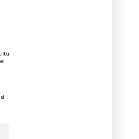
olta
el
si