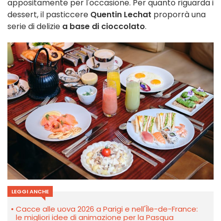
appositamente per l'occasione. Per quanto riguarda i
dessert, il pasticcere
Quentin Lechat
proporrà una
serie di delizie
a base di cioccolato
.
LEGGI ANCHE
Cacce alle uova 2026 a Parigi e nell'Île-de-France:
le migliori idee di animazione per la Pasqua