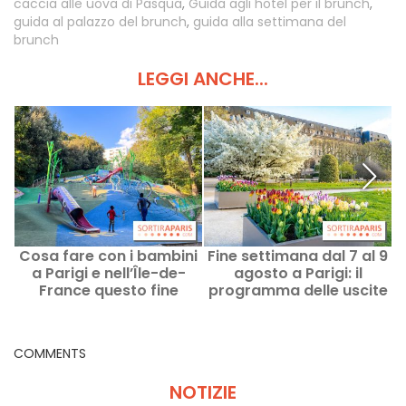
caccia alle uova di Pasqua
,
Guida agli hotel per il brunch
,
guida al palazzo del brunch
,
guida alla settimana del
brunch
LEGGI ANCHE...
Cosa fare con i bambini
Fine settimana dal 7 al 9
a Parigi e nell’Île-de-
agosto a Parigi: il
v
France questo fine
programma delle uscite
settimana, l’8 e il 9
da non perdere
agosto 2026?
COMMENTS
NOTIZIE