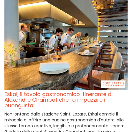
Eskal, il tavolo gastronomico itinerante di
Alexandre Chambat che fa impazzire i
buongustai
Non lontano dalla stazione Saint-Lazare, Eskal compie il
miracolo di offrire una cucina gastronomica d’autore, allo
stesso tempo creativa, leggibile e profondamente sincera.
Guidata dallo chef Alexandre Chambat, questa prima