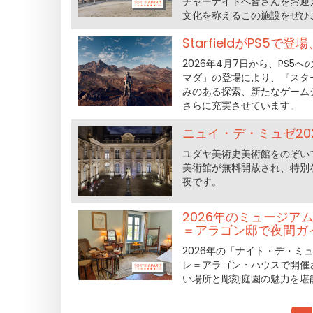
チャーナイトへ皆さんをお迎え
文化を称えるこの施設をぜひ
StarfieldがPS5で
2026年4月7日から、PS
マダ」の登場により、『スタ
みのある探索、新たなゲーム
さらに充実させています。
ニュイ・デ・ミュゼ2
ユダヤ美術史美術館をのぞい
美術館が無料開放され、特別
夜です。
2026年のミュージア
＝アラゴン邸で夜間ガ
2026年の「ナイト・デ・ミ
レ＝アラゴン・ハウスで開催さ
い場所と彫刻庭園の魅力を堪