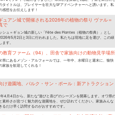
のタイトルは、プレイヤーを壮大なSFアドベンチャーへと誘います。私
の感想をお伝えします！
ュアン城で開催される2026年の植物の祭り ヴァル＝
真で
ュ＝ギョン城の新しい「Fête des Plantes（植物の祭典）」とし
026年5月2日と3日に行われました。私たちは現地に足を運び、この緑
します。
の教育ファーム（94）、田舎で家族向けの動物見学場所
ヌ県にあるメゾン・アルフォールでは、一年中、水曜日と週末に、愉快
の家族を歓迎してくれる！
向け遊園地、パルク・サン・ポール：新アトラクション
ン
6年4月4日から、新たな“遊びと喜び”のシーズンを開幕します。オワ県
と素朴さが息づく魅力的な遊園地を、ぜひ訪れてください。家族みんな
きるだけ早く訪問するのがおすすめです。