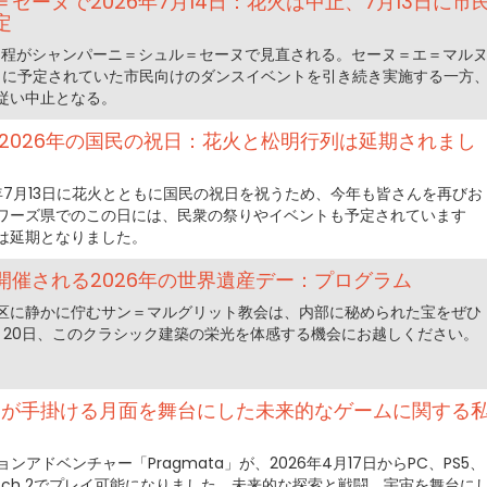
セーヌで2026年7月14日：花火は中止、7月13日に市
定
の日程がシャンパーニ＝シュル＝セーヌで見直される。セーヌ＝エ＝マル
月）に予定されていた市民向けのダンスイベントを引き続き実施する一方
従い中止となる。
2026年の国民の祝日：花火と松明行列は延期されまし
026年7月13日に花火とともに国民の祝日を祝うため、今年も皆さんを再びお
ワーズ県でのこの日には、民衆の祭りやイベントも予定されています
は延期となりました。
開催される2026年の世界遺産デー：プログラム
11区に静かに佇むサン＝マルグリット教会は、内部に秘められた宝をぜひ
と20日、このクラシック建築の栄光を体感する機会にお越しください。
apcom が手掛ける月面を舞台にした未来的なゲームに関する
ンアドベンチャー「Pragmata」が、2026年4月17日からPC、PS5、
ndo Switch 2でプレイ可能になりました。未来的な探索と戦闘、宇宙を舞台に