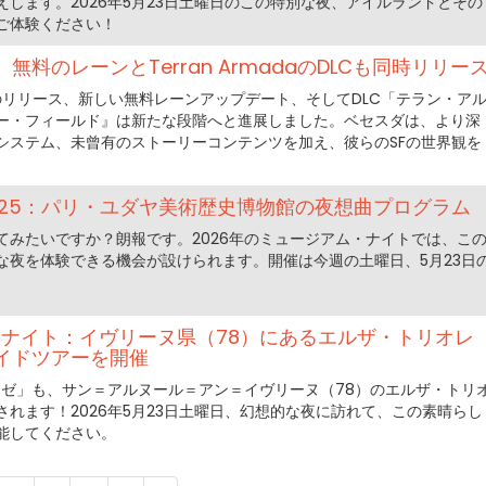
します。2026年5月23日土曜日のこの特別な夜、アイルランドとその
ご体験ください！
登場、無料のレーンとTerran ArmadaのDLCも同時リリー
5へのリリース、新しい無料レーンアップデート、そしてDLC「テラン・ア
ー・フィールド』は新たな段階へと進展しました。ベセスダは、より深
システム、未曾有のストーリーコンテンツを加え、彼らのSFの世界観を
025：パリ・ユダヤ美術歴史博物館の夜想曲プログラム
てみたいですか？朗報です。2026年のミュージアム・ナイトでは、こ
な夜を体験できる機会が設けられます。開催は今週の土曜日、5月23日
ムナイト：イヴリーヌ県（78）にあるエルザ・トリオレ
イドツアーを開催
ュゼ」も、サン＝アルヌール＝アン＝イヴリーヌ（78）のエルザ・トリ
れます！2026年5月23日土曜日、幻想的な夜に訪れて、この素晴らし
能してください。