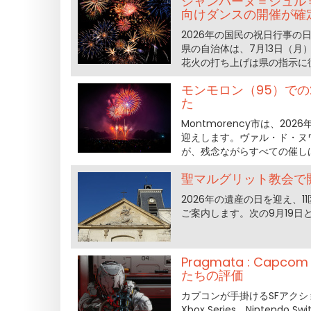
シャンパーヌ＝シュル＝
向けダンスの開催が確
2026年の国民の祝日行事
県の自治体は、7月13日（
花火の打ち上げは県の指示に
モンモロン（95）での
た
Montmorency市は、2
迎えします。ヴァル・ド・ヌ
が、残念ながらすべての催し
聖マルグリット教会で
2026年の遺産の日を迎え、
ご案内します。次の9月19日
Pragmata : C
たちの評価
カプコンが手掛けるSFアクショ
Xbox Series、Ninte