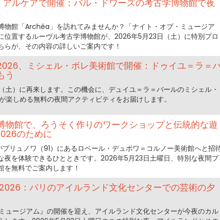
6 アルケアで開催：バル・ドワーズの考古学博物館で夜
物館「Archéa」を訪れてみませんか？「ナイト・オブ・ミュージア
位置するルーヴル考古学博物館が、2026年5月23日（土）に特別プロ
ちらが、その内容の詳しいご案内です！
2026、ミシェル・ボレ美術館で開催：ドゥイユ＝ラ＝
もう
3日（土）に再来します。この機会に、デュイユ＝ラ＝バールのミシェル・
もが楽しめる無料の夜間アクティビティをお届けします。
博物館で、ろうそく作りのワークショップと伝統的な遊
026のために
6がブリュノワ（91）にあるロベール・デュボワ＝コルノー美術館へと招
夜を体験できるひとときです。2026年5月23日土曜日、特別な夜間プ
館を無料でご案内します！
2026：パリのアイルランド文化センターでの芸術の夕
・ミュージアム』の開催を迎え、アイルランド文化センターが今夜のカル