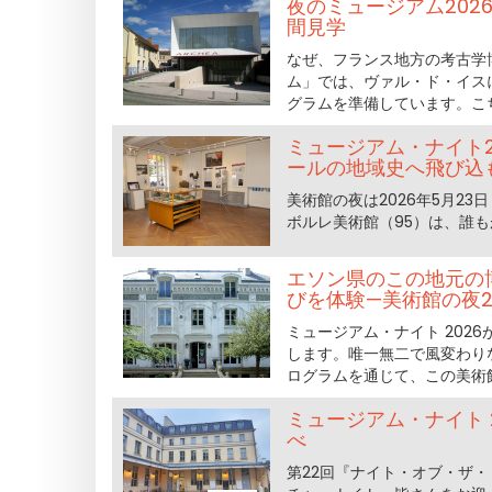
夜のミュージアム202
間見学
なぜ、フランス地方の考古学博
ム」では、ヴァル・ド・イスに
グラムを準備しています。こ
ミュージアム・ナイト
ールの地域史へ飛び込
美術館の夜は2026年5月2
ボルレ美術館（95）は、誰
エソン県のこの地元の
びを体験—美術館の夜2
ミュージアム・ナイト 202
します。唯一無二で風変わりな
ログラムを通じて、この美術
ミュージアム・ナイト 
べ
第22回『ナイト・オブ・ザ