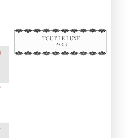
物
鉱
プ
を