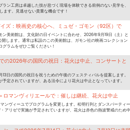
ブラン工房は卓越した技が息づく現場を体験できる前例のない見学を、
開催します。見逃せない貴重な機会です！
デイズ：映画史の核心へ、ミュゼ・ゴモン（92区）で
ン美術館は、文化財の日イベントに合わせ、2026年9月19日（土）と
別公開します。通常は私設のこの美術館は、ガモン社の映画コレクション
ログラムをぜひご覧ください！
での2026年の国民の祝日：花火は中止、コンサートと
7月13日の国民の祝日を祝うための午後のフェスティバルを提案します。
が予定されていますが、ある法令により花火は中止となっています。
バイ＝ロマンヴィリエールで：催しは継続、花火は中止
＝ロマンヴィーユでプログラムを変更します。松明行列とダンスパーティ
・デ・アリゼで実施が予定されていますが、花火は赤色の熱波警戒のため