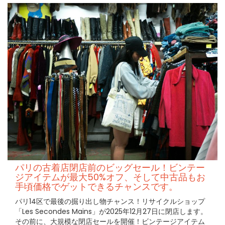
パリの古着店閉店前のビッグセール！ビンテー
ジアイテムが最大50%オフ、そして中古品もお
手頃価格でゲットできるチャンスです。
パリ14区で最後の掘り出し物チャンス！リサイクルショップ
「Les Secondes Mains」が2025年12月27日に閉店します。
その前に、大規模な閉店セールを開催！ビンテージアイテム