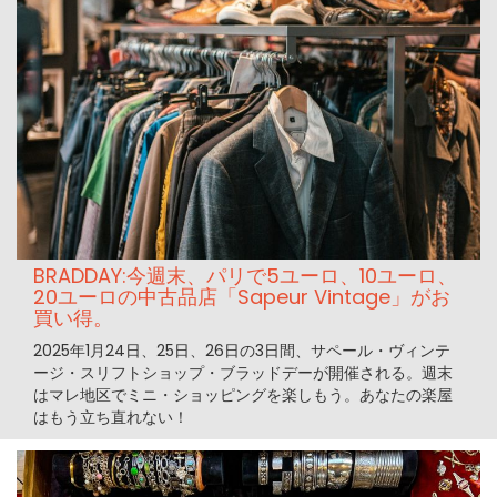
BRADDAY:今週末、パリで5ユーロ、10ユーロ、
20ユーロの中古品店「Sapeur Vintage」がお
買い得。
2025年1月24日、25日、26日の3日間、サペール・ヴィンテ
ージ・スリフトショップ・ブラッドデーが開催される。週末
はマレ地区でミニ・ショッピングを楽しもう。あなたの楽屋
はもう立ち直れない！