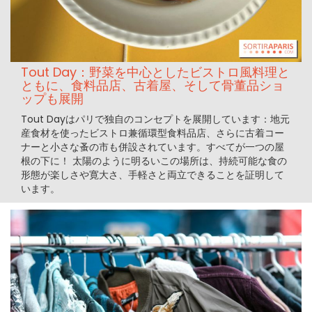
Tout Day：野菜を中心としたビストロ風料理と
ともに、食料品店、古着屋、そして骨董品ショ
ップも展開
Tout Dayはパリで独自のコンセプトを展開しています：地元
産食材を使ったビストロ兼循環型食料品店、さらに古着コー
ナーと小さな蚤の市も併設されています。すべてが一つの屋
根の下に！ 太陽のように明るいこの場所は、持続可能な食の
形態が楽しさや寛大さ、手軽さと両立できることを証明して
います。