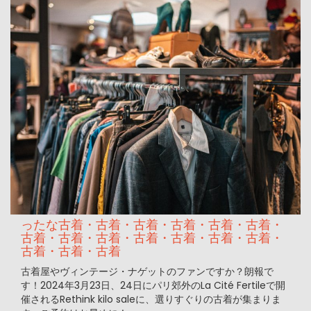
ったな古着・古着・古着・古着・古着・古着・
古着・古着・古着・古着・古着・古着・古着・
古着・古着・古着
古着屋やヴィンテージ・ナゲットのファンですか？朗報で
す！2024年3月23日、24日にパリ郊外のLa Cité Fertileで開
催されるRethink kilo saleに、選りすぐりの古着が集まりま