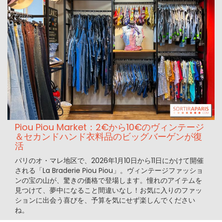
Piou Piou Market：2€から10€のヴィンテージ
＆セカンドハンド衣料品のビッグバーゲンが復
活
パリのオ・マレ地区で、2026年1月10日から11日にかけて開催
される「La Braderie Piou Piou」。ヴィンテージファッショ
ンの宝の山が、驚きの価格で登場します。憧れのアイテムを
見つけて、夢中になること間違いなし！お気に入りのファッ
ションに出会う喜びを、予算を気にせず楽しんでください
ね。