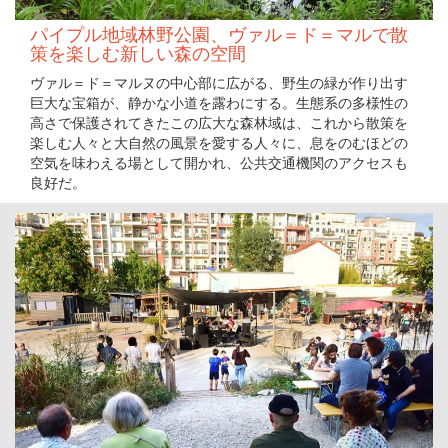
パイプル地域林野公園、ヴァル＝ド＝マルで散
策を楽しむ新しい森の空間
ヴァル＝ド＝マルヌの中心部に広がる、野生の緑が作り出す
巨大な宝箱が、静かな小道を露わにする。生態系の多様性の
高さで保護されてきたこの広大な森林域は、これから散策を
楽しむ人々と大自然の風景を愛する人々に、息をのむほどの
空気を味わえる場として開かれ、公共交通機関のアクセスも
良好だ。