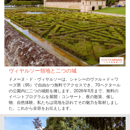
ヴィヤルソー領地と二つの城
ドメーヌ・ド・ヴィヤルソーは、シャシーのヴァル＝ド＝ワ
ーズ県（95）で自由かつ無料でアクセスでき、70ヘクタール
の公園内に二つの城館を擁します。2026年11月まで、無料の
イベントプログラムを展開：コンサート、夜の散策、催し
物、自然体験。私たちは現地を訪れてその魅力を取材しまし
た。これから全容をお伝えします。