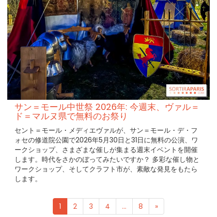
サン＝モール中世祭 2026年: 今週末、ヴァル＝
ド＝マルヌ県で無料のお祭り
セント＝モール・メディエヴァルが、サン＝モール・デ・フ
ォセの修道院公園で2026年5月30日と31日に無料の公演、ワ
ークショップ、さまざまな催しが集まる週末イベントを開催
します。時代をさかのぼってみたいですか？ 多彩な催し物と
ワークショップ、そしてクラフト市が、素敵な発見をもたら
します。
1
2
3
4
...
8
»