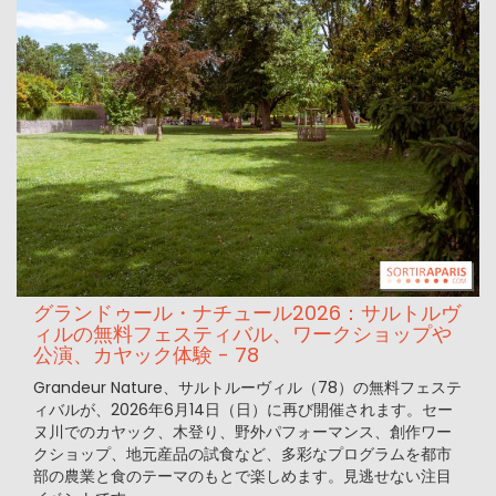
グランドゥール・ナチュール2026：サルトルヴ
ィルの無料フェスティバル、ワークショップや
公演、カヤック体験 - 78
Grandeur Nature、サルトルーヴィル（78）の無料フェステ
ィバルが、2026年6月14日（日）に再び開催されます。セー
ヌ川でのカヤック、木登り、野外パフォーマンス、創作ワー
クショップ、地元産品の試食など、多彩なプログラムを都市
部の農業と食のテーマのもとで楽しめます。見逃せない注目