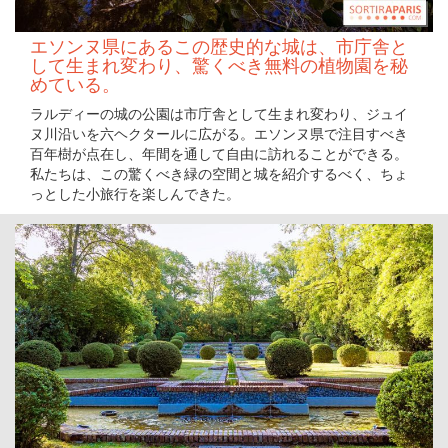
エソンヌ県にあるこの歴史的な城は、市庁舎と
して生まれ変わり、驚くべき無料の植物園を秘
めている。
ラルディーの城の公園は市庁舎として生まれ変わり、ジュイ
ヌ川沿いを六ヘクタールに広がる。エソンヌ県で注目すべき
百年樹が点在し、年間を通して自由に訪れることができる。
私たちは、この驚くべき緑の空間と城を紹介するべく、ちょ
っとした小旅行を楽しんできた。