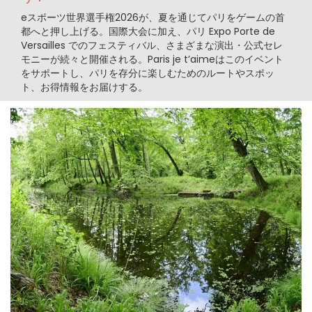
eスポーツ世界選手権2026が、夏を通じてパリをゲームの首
都へと押し上げる。国際大会に加え、パリ Expo Porte de
Versailles でのフェスティバル、さまざまな演出・公式セレ
モニーが続々と開催される。Paris je t’aimeはこのイベント
をサポートし、パリを存分に楽しむためのルートやスポッ
ト、お得情報をお届けする。