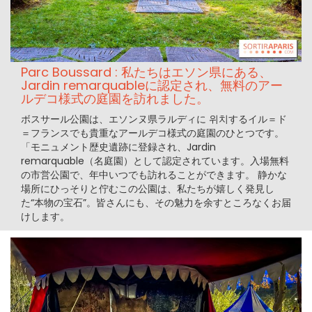
Parc Boussard : 私たちはエソン県にある、
Jardin remarquableに認定され、無料のアー
ルデコ様式の庭園を訪れました。
ボスサール公園は、エソンヌ県ラルディに 위치するイル＝ド
＝フランスでも貴重なアールデコ様式の庭園のひとつです。
「モニュメント歴史遺跡に登録され、Jardin
remarquable（名庭園）として認定されています。入場無料
の市営公園で、年中いつでも訪れることができます。 静かな
場所にひっそりと佇むこの公園は、私たちが嬉しく発見し
た“本物の宝石”。皆さんにも、その魅力を余すところなくお届
けします。