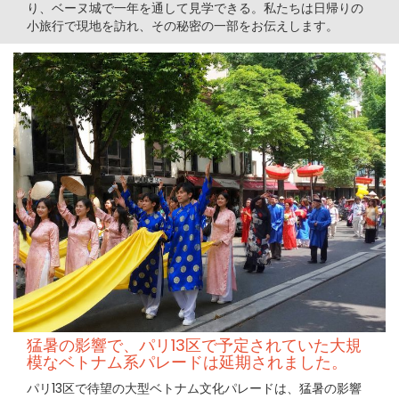
り、ベーヌ城で一年を通して見学できる。私たちは日帰りの
小旅行で現地を訪れ、その秘密の一部をお伝えします。
猛暑の影響で、パリ13区で予定されていた大規
模なベトナム系パレードは延期されました。
パリ13区で待望の大型ベトナム文化パレードは、猛暑の影響