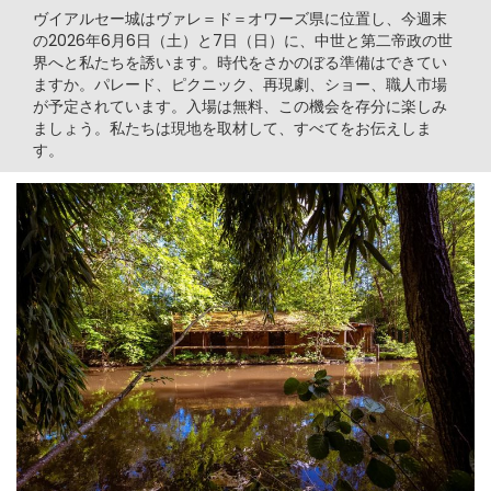
ヴイアルセー城はヴァレ＝ド＝オワーズ県に位置し、今週末
の2026年6月6日（土）と7日（日）に、中世と第二帝政の世
界へと私たちを誘います。時代をさかのぼる準備はできてい
ますか。パレード、ピクニック、再現劇、ショー、職人市場
が予定されています。入場は無料、この機会を存分に楽しみ
ましょう。私たちは現地を取材して、すべてをお伝えしま
す。