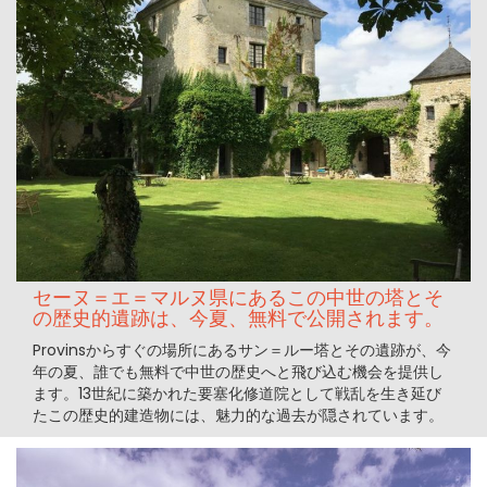
セーヌ＝エ＝マルヌ県にあるこの中世の塔とそ
の歴史的遺跡は、今夏、無料で公開されます。
Provinsからすぐの場所にあるサン＝ルー塔とその遺跡が、今
年の夏、誰でも無料で中世の歴史へと飛び込む機会を提供し
ます。13世紀に築かれた要塞化修道院として戦乱を生き延び
たこの歴史的建造物には、魅力的な過去が隠されています。