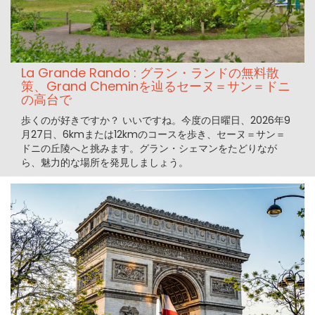
La Grande Rando : グラン・ランドの無料散
策、Grand Cheminを辿るセーヌ＝サン＝ドニ
の高台で
歩くのが好きですか？ いいですね。今度の日曜日、2026年9
月27日、6kmまたは12kmのコースを歩き、セーヌ＝サン＝
ドニの丘陵へと挑みます。グラン・シェマンをたどりなが
ら、魅力的な場所を発見しましょう。