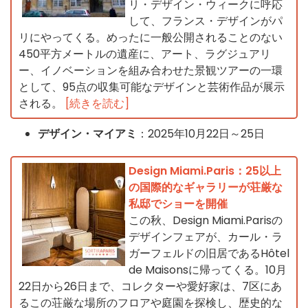
リ・デザイン・ウィークに呼応
して、フランス・デザインがパ
リにやってくる。めったに一般公開されることのない
450平方メートルの遺産に、アート、ラグジュアリ
ー、イノベーションを組み合わせた景観ツアーの一環
として、95点の収集可能なデザインと芸術作品が展示
される。
[続きを読む]
デザイン・マイアミ
：2025年10月22日～25日
Design Miami.Paris：25以上
の国際的なギャラリーが荘厳な
私邸でショーを開催
この秋、Design Miami.Parisの
デザインフェアが、カール・ラ
ガーフェルドの旧居であるHôtel
de Maisonsに帰ってくる。10月
22日から26日まで、コレクターや愛好家は、7区にあ
るこの荘厳な場所のフロアや庭園を探検し、歴史的な