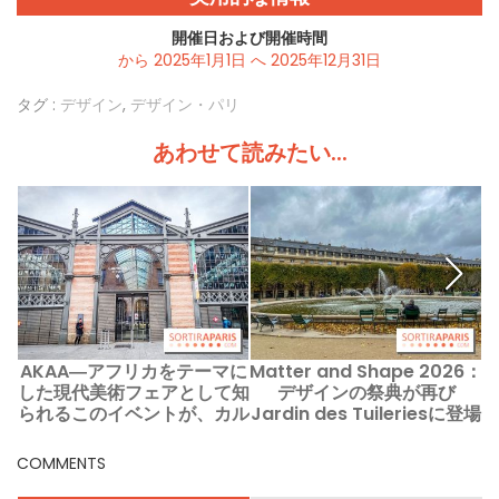
開催日および開催時間
から 2025年1月1日 へ 2025年12月31日
タグ :
デザイン
,
デザイン・パリ
あわせて読みたい...
AKAA―アフリカをテーマに
Matter and Shape 2026：
した現代美術フェアとして知
デザインの祭典が再び
られるこのイベントが、カル
Jardin des Tuileriesに登場
ロー・デュ・テンプルで開催
される新たな版の日程を伝え
COMMENTS
る