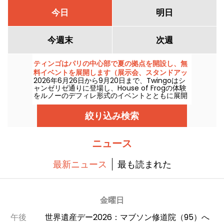
今日
明日
今週末
次週
ティンゴはパリの中心部で夏の拠点を開設し、無
料イベントを展開します（展示会、スタンドアッ
2026年6月26日から9月20日まで、Twingoはシ
プ、DJセットなど）
ャンゼリゼ通りに登場し、House of Frogの体験
をルノーのデフィレ形式のイベントとともに展開
します。 Au programme : 内容は、没入型の展
示、スタンドアップ、DJセット、トーク、そして
絞り込み検索
ほかにも多彩なアクティビティや演出が予定され
ています。 入場は自由・無料ですが、イベントへ
の参加は事前登録制です（記事内のリンクからお
申し込みください）。
ニュース
最新ニュース
最も読まれた
金曜日
午後
世界遺産デー2026：マブソン修道院（95）へ